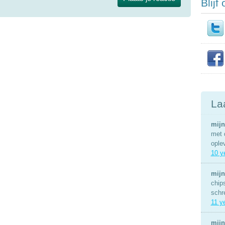
Blijf
La
mijn
met 
ople
10 y
mijn
chip
schr
11 y
mijn