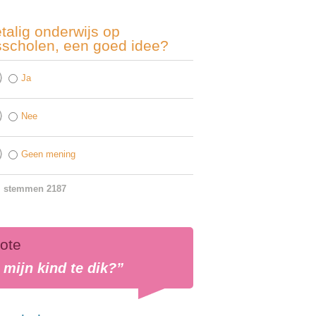
talig onderwijs op
sscholen, een goed idee?
Ja
Nee
Geen mening
l stemmen 2187
ote
 mijn kind te dik?”