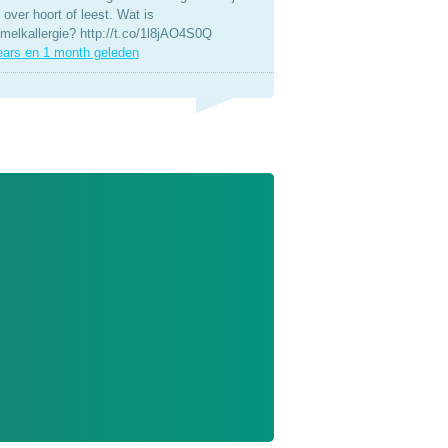
over hoort of leest. Wat is
melkallergie? http://t.co/1l8jAO4S0Q
ears en 1 month geleden