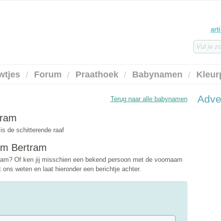
art
wtjes
Forum
Praathoek
Babynamen
Kleur
Adve
Terug naar alle babynamen
tram
s de schitterende raaf
am Bertram
ram? Of ken jij misschien een bekend persoon met de voornaam
ons weten en laat hieronder een berichtje achter.