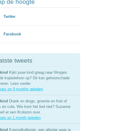
 op de hoogte
Twitter
Facebook
atste tweets
kind
Kijkt jouw kind graag naar filmpjes
de koptelefoon op? Dit kan gehoorschade
veren. Lees verder:
ears en 9 months geleden
kind
Drank en drugs, groente en fruit of
s en cola. Wie kent het lied niet? Suzanne
eef er een #column over.
ears en 1 month geleden
kind
Koemelkallergie: een allergie waar je