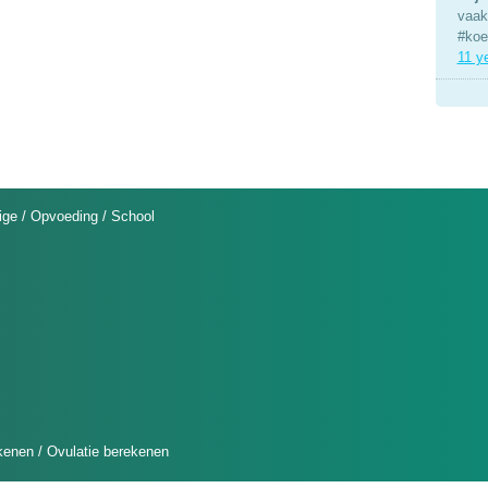
vaak 
#koe
11 y
ige
/
Opvoeding
/
School
kenen
/
Ovulatie berekenen