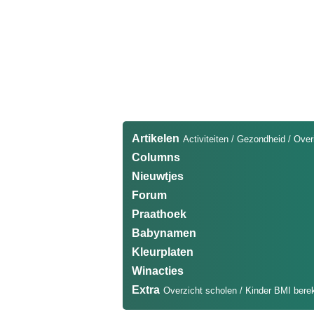
Artikelen
Activiteiten
/
Gezondheid
/
Over
Columns
Nieuwtjes
Forum
Praathoek
Babynamen
Kleurplaten
Winacties
Extra
Overzicht scholen
/
Kinder BMI bere