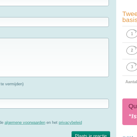
Twee
basi
1
2
3
Aanta
te vermijden)
Qu
“Is
 de
algemene voorwaarden
en het
privacybeleid