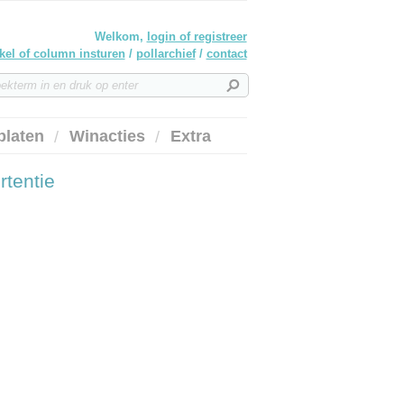
Welkom,
login of registreer
ikel of column insturen
/
pollarchief
/
contact
platen
Winacties
Extra
rtentie