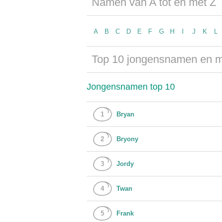
Namen van A tot en met Z
A
B
C
D
E
F
G
H
I
J
K
L
Top 10 jongensnamen en 
Jongensnamen top 10
1
Bryan
2
Bryony
3
Jordy
4
Twan
5
Frank