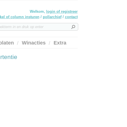
Welkom,
login of registreer
ikel of column insturen
/
pollarchief
/
contact
platen
Winacties
Extra
rtentie