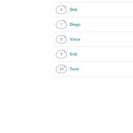
6
Dirk
7
Diego
8
Vince
9
Erik
10
Toon