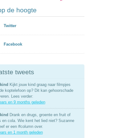
 op de hoogte
Twitter
Facebook
atste tweets
kind
Kijkt jouw kind graag naar filmpjes
de koptelefoon op? Dit kan gehoorschade
veren. Lees verder:
ears en 9 months geleden
kind
Drank en drugs, groente en fruit of
s en cola. Wie kent het lied niet? Suzanne
eef er een #column over.
ears en 1 month geleden