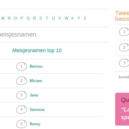
Twee
basi
M
N
O
P
Q
R
S
T
U
V
W
X
Y
Z
1
meisjesnamen
2
Meisjesnamen top 10
3
1
Bernou
Aanta
2
Miriam
3
Jana
Qu
“L
4
Vanessa
sp
5
Romy