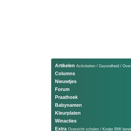
Artikelen
Activiteiten
/
Gezondheid
/
Over
Columns
Nieuwtjes
Forum
Praathoek
Babynamen
Kleurplaten
Winacties
Extra
Overzicht scholen
/
Kinder BMI bere