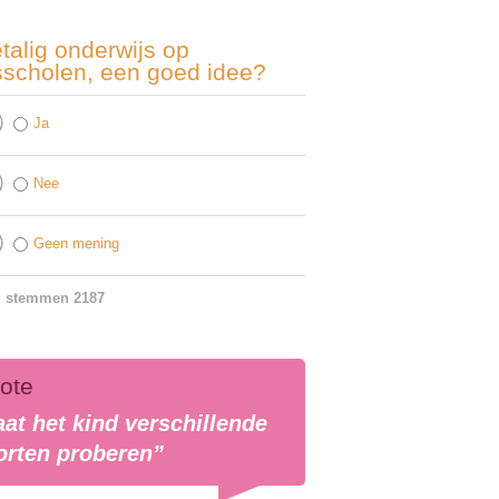
talig onderwijs op
sscholen, een goed idee?
Ja
Nee
Geen mening
l stemmen 2187
ote
aat het kind verschillende
orten proberen”