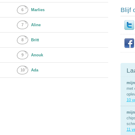
Blijf
6
Marlies
7
Aline
8
Britt
9
Anouk
La
10
Ada
mijn
met 
ople
10 y
mijn
chip
schr
11 y