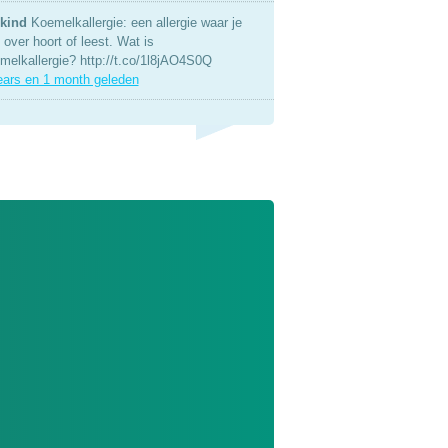
kind
Koemelkallergie: een allergie waar je
over hoort of leest. Wat is
melkallergie? http://t.co/1l8jAO4S0Q
ears en 1 month geleden