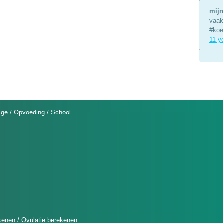
mijn
vaak 
#koe
11 y
ige
/
Opvoeding
/
School
kenen
/
Ovulatie berekenen