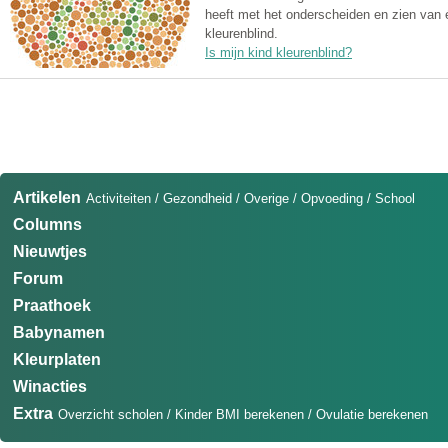
heeft met het onderscheiden en zien van 
kleurenblind.
Is mijn kind kleurenblind?
Artikelen
Activiteiten
/
Gezondheid
/
Overige
/
Opvoeding
/
School
Columns
Nieuwtjes
Forum
Praathoek
Babynamen
Kleurplaten
Winacties
Extra
Overzicht scholen
/
Kinder BMI berekenen
/
Ovulatie berekenen