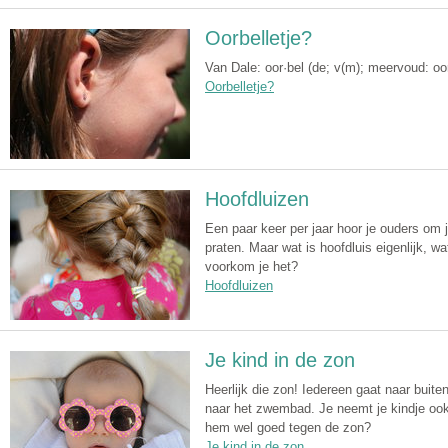
Oorbelletje?
Van Dale: oor·bel (de; v(m); meervoud: oo
Oorbelletje?
Hoofdluizen
Een paar keer per jaar hoor je ouders om 
praten. Maar wat is hoofdluis eigenlijk, w
voorkom je het?
Hoofdluizen
Je kind in de zon
Heerlijk die zon! Iedereen gaat naar buiten
naar het zwembad. Je neemt je kindje oo
hem wel goed tegen de zon?
Je kind in de zon