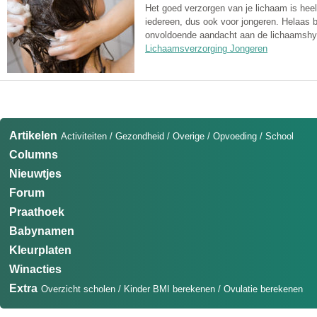
Het goed verzorgen van je lichaam is heel 
iedereen, dus ook voor jongeren. Helaas 
onvoldoende aandacht aan de lichaamshy
Lichaamsverzorging Jongeren
Artikelen
Activiteiten
/
Gezondheid
/
Overige
/
Opvoeding
/
School
Columns
Nieuwtjes
Forum
Praathoek
Babynamen
Kleurplaten
Winacties
Extra
Overzicht scholen
/
Kinder BMI berekenen
/
Ovulatie berekenen