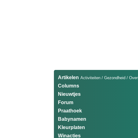
Artikelen
Activiteiten
/
Gezondheid
/
Over
Columns
Nieuwtjes
Forum
Praathoek
Babynamen
Kleurplaten
Winacties