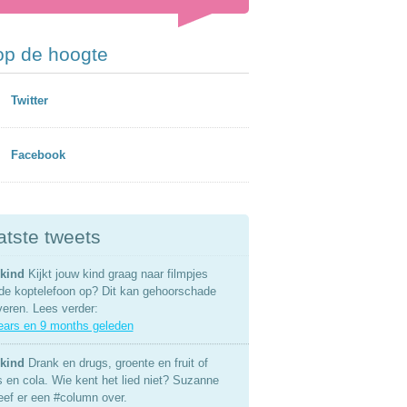
 op de hoogte
Twitter
Facebook
atste tweets
kind
Kijkt jouw kind graag naar filmpjes
de koptelefoon op? Dit kan gehoorschade
veren. Lees verder:
ears en 9 months geleden
kind
Drank en drugs, groente en fruit of
s en cola. Wie kent het lied niet? Suzanne
eef er een #column over.