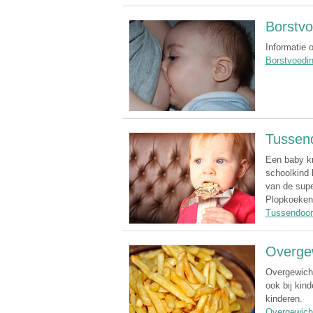
Borstvo
Informatie 
Borstvoedi
Tussend
Een baby kr
schoolkind 
van de supe
Plopkoeken.
Tussendoort
Overgew
Overgewicht
ook bij kin
kinderen.
Overgewicht