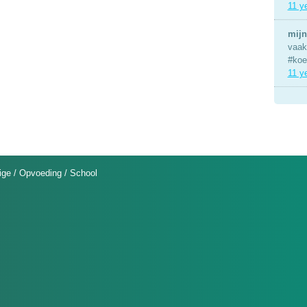
11 y
mijn
vaak 
#koe
11 y
ige
/
Opvoeding
/
School