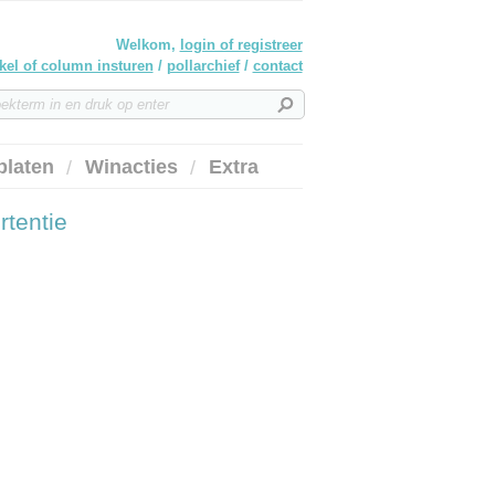
Welkom,
login of registreer
ikel of column insturen
/
pollarchief
/
contact
platen
Winacties
Extra
rtentie