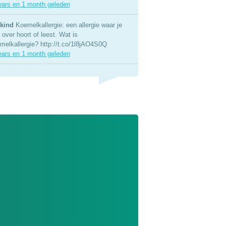
ears en 1 month geleden
kind
Koemelkallergie: een allergie waar je
over hoort of leest. Wat is
melkallergie? http://t.co/1l8jAO4S0Q
ears en 1 month geleden