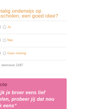
talig onderwijs op
sscholen, een goed idee?
Ja
Nee
Geen mening
l stemmen 2187
ote
jk je broer eens lief
len, probeer jij dat nou
k eens”