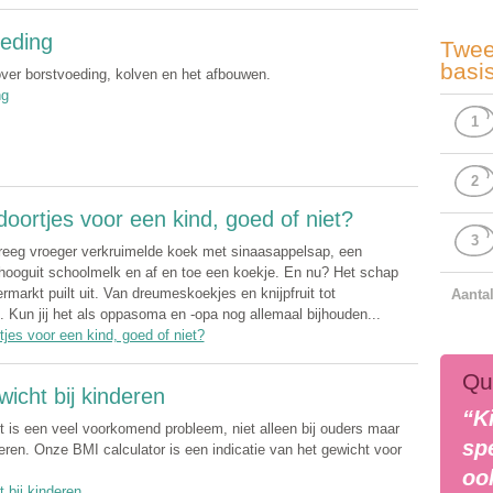
eding
Twee
basi
over borstvoeding, kolven en het afbouwen.
ng
1
2
oortjes voor een kind, goed of niet?
3
eeg vroeger verkruimelde koek met sinaasappelsap, een
hooguit schoolmelk en af en toe een koekje. En nu? Het schap
rmarkt puilt uit. Van dreumeskoekjes en knijpfruit tot
Aanta
 Kun jij het als oppasoma en -opa nog allemaal bijhouden...
jes voor een kind, goed of niet?
Qu
icht bij kinderen
“Ki
 is een veel voorkomend probleem, niet alleen bij ouders maar
spe
deren. Onze BMI calculator is een indicatie van het gewicht voor
oo
 bij kinderen