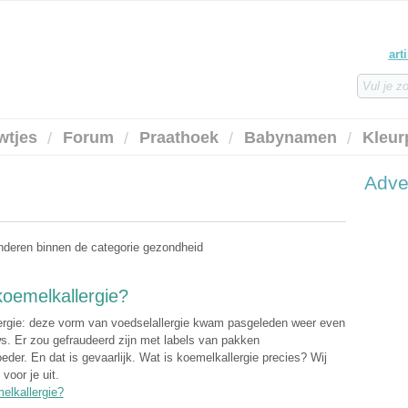
art
wtjes
Forum
Praathoek
Babynamen
Kleur
Adve
inderen binnen de categorie gezondheid
koemelkallergie?
rgie: deze vorm van voedselallergie kwam pasgeleden weer even
ws. Er zou gefraudeerd zijn met labels van pakken
der. En dat is gevaarlijk. Wat is koemelkallergie precies? Wij
voor je uit.
elkallergie?