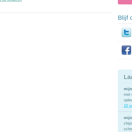
Blijf
La
mijn
met 
ople
10 y
mijn
chip
schr