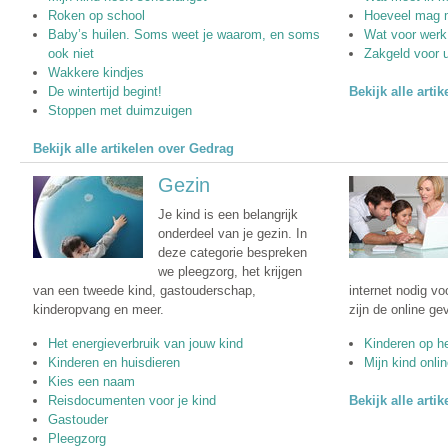
Roken op school
Hoeveel mag m
Baby’s huilen. Soms weet je waarom, en soms
Wat voor werk
ook niet
Zakgeld voor 
Wakkere kindjes
De wintertijd begint!
Bekijk alle arti
Stoppen met duimzuigen
Bekijk alle artikelen over Gedrag
Gezin
Je kind is een belangrijk
onderdeel van je gezin. In
deze categorie bespreken
we pleegzorg, het krijgen
van een tweede kind, gastouderschap,
internet nodig vo
kinderopvang en meer.
zijn de online ge
Het energieverbruik van jouw kind
Kinderen op h
Kinderen en huisdieren
Mijn kind onli
Kies een naam
Reisdocumenten voor je kind
Bekijk alle artik
Gastouder
Pleegzorg