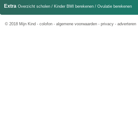
Extra
Overzicht scholen
/
Kinder BMI berekenen
/
Ovulatie berekenen
© 2018 Mijn Kind -
colofon
-
algemene voorwaarden
-
privacy
-
adverteren