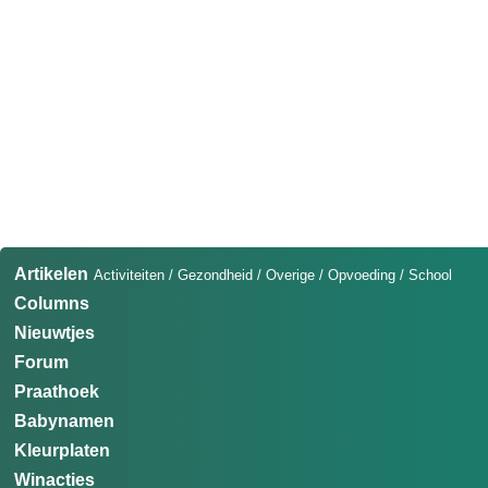
Artikelen
Activiteiten
/
Gezondheid
/
Overige
/
Opvoeding
/
School
Columns
Nieuwtjes
Forum
Praathoek
Babynamen
Kleurplaten
Winacties