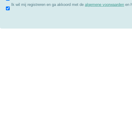
Ik wil mij registreren en ga akkoord met de
algemene voorwaarden
en 