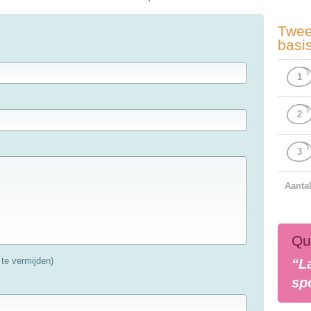
Twee
basi
1
2
3
Aanta
Qu
te vermijden)
“L
sp