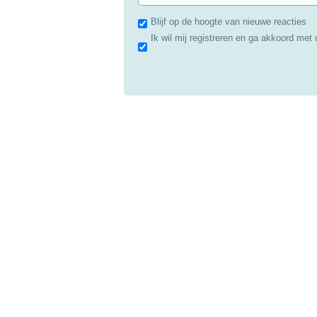
Blijf op de hoogte van nieuwe reacties
Ik wil mij registreren en ga akkoord met