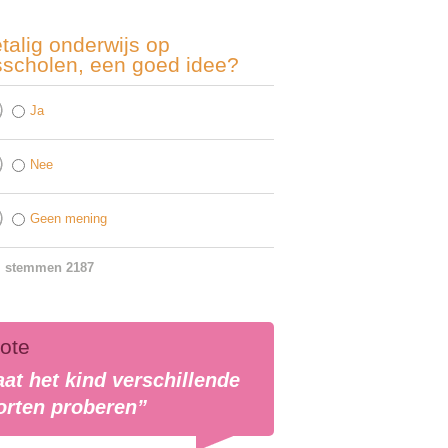
talig onderwijs op
sscholen, een goed idee?
Ja
Nee
Geen mening
l stemmen 2187
ote
aat het kind verschillende
orten proberen”