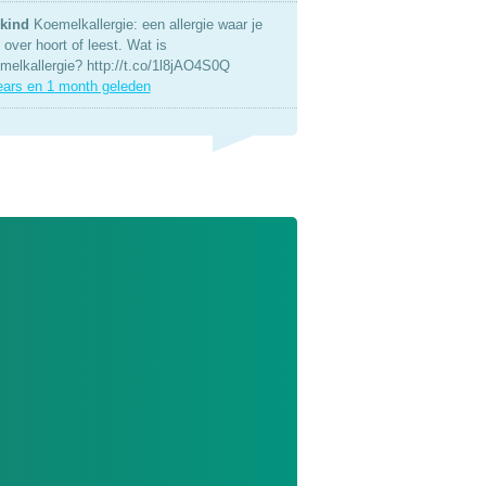
kind
Koemelkallergie: een allergie waar je
over hoort of leest. Wat is
melkallergie? http://t.co/1l8jAO4S0Q
ears en 1 month geleden