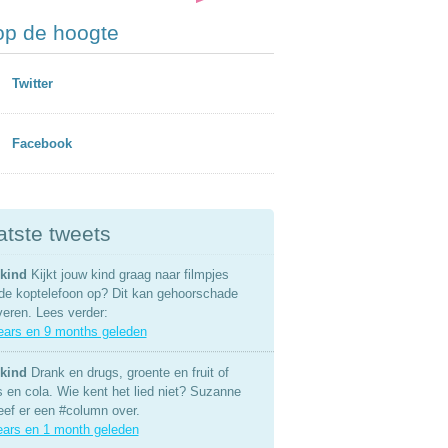
 op de hoogte
Twitter
Facebook
atste tweets
kind
Kijkt jouw kind graag naar filmpjes
de koptelefoon op? Dit kan gehoorschade
veren. Lees verder:
ears en 9 months geleden
kind
Drank en drugs, groente en fruit of
s en cola. Wie kent het lied niet? Suzanne
eef er een #column over.
ears en 1 month geleden