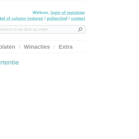
Welkom,
login of registreer
ikel of column insturen
/
pollarchief
/
contact
platen
Winacties
Extra
rtentie