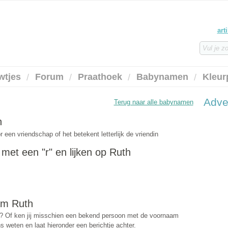
art
wtjes
Forum
Praathoek
Babynamen
Kleur
Adve
Terug naar alle babynamen
h
en vriendschap of het betekent letterlijk de vriendin
et een "r" en lijken op Ruth
am Ruth
? Of ken jij misschien een bekend persoon met de voornaam
 weten en laat hieronder een berichtje achter.