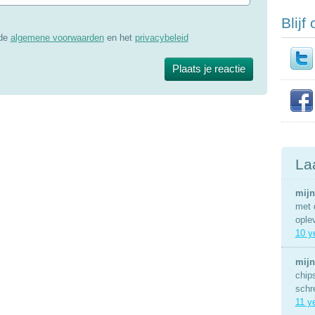
Blijf
 de
algemene voorwaarden
en het
privacybeleid
La
mijn
met 
ople
10 y
mijn
chip
schr
11 y