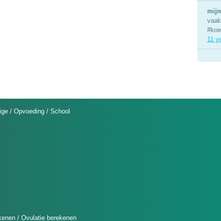
mijn
vaak 
#koe
11 y
ige
/
Opvoeding
/
School
kenen
/
Ovulatie berekenen