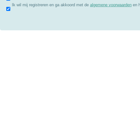
Ik wil mij registreren en ga akkoord met de
algemene voorwaarden
en 