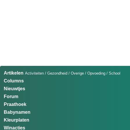
Artikelen
Activiteiten
/
Gezondheid
/
Overige
/
Opvoeding
/
School
Columns
Nieuwtjes
Forum
Praathoek
Babynamen
Kleurplaten
Winacties