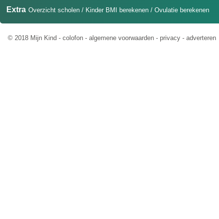
Extra
Overzicht scholen
/
Kinder BMI berekenen
/
Ovulatie berekenen
© 2018 Mijn Kind -
colofon
-
algemene voorwaarden
-
privacy
-
adverteren