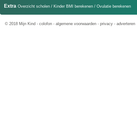
Extra
Overzicht scholen
/
Kinder BMI berekenen
/
Ovulatie berekenen
© 2018 Mijn Kind -
colofon
-
algemene voorwaarden
-
privacy
-
adverteren