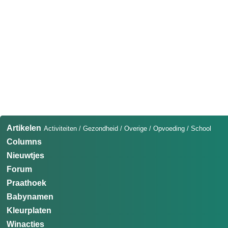
Artikelen
Activiteiten
/
Gezondheid
/
Overige
/
Opvoeding
/
School
Columns
Nieuwtjes
Forum
Praathoek
Babynamen
Kleurplaten
Winacties