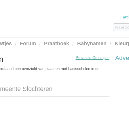
art
wtjes
Forum
Praathoek
Babynamen
Kleur
Adve
n
Provincie Groningen
erstaand een overzicht van plaatsen met basisscholen in de
emeente Slochteren