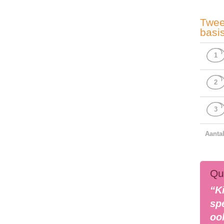
Twee
basi
1
2
3
Aanta
Qu
“Ki
spe
oo