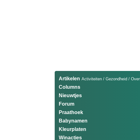
Artikelen
Activiteiten
/
Gezondheid
/
Over
Columns
Nieuwtjes
Forum
Praathoek
Babynamen
Kleurplaten
Winacties