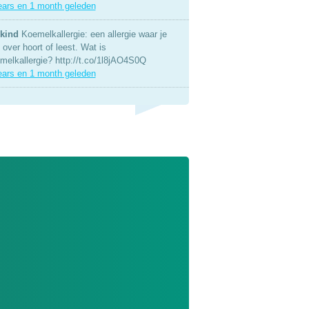
ears en 1 month geleden
kind
Koemelkallergie: een allergie waar je
over hoort of leest. Wat is
melkallergie? http://t.co/1l8jAO4S0Q
ears en 1 month geleden