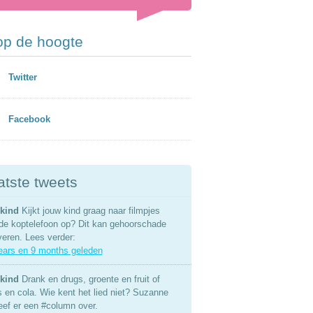
 op de hoogte
Twitter
Facebook
atste tweets
kind
Kijkt jouw kind graag naar filmpjes
de koptelefoon op? Dit kan gehoorschade
veren. Lees verder:
ears en 9 months geleden
kind
Drank en drugs, groente en fruit of
s en cola. Wie kent het lied niet? Suzanne
eef er een #column over.