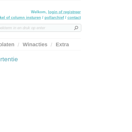
Welkom,
login of registreer
ikel of column insturen
/
pollarchief
/
contact
platen
Winacties
Extra
rtentie