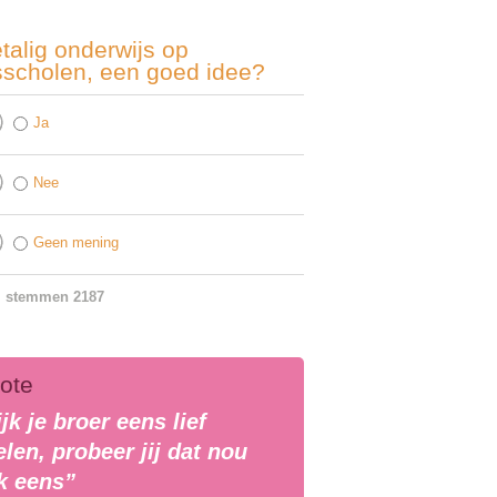
talig onderwijs op
sscholen, een goed idee?
Ja
Nee
Geen mening
l stemmen 2187
ote
jk je broer eens lief
len, probeer jij dat nou
k eens”