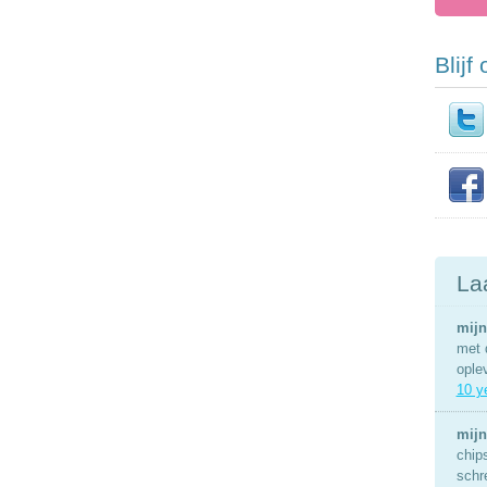
Blijf
La
mijn
met 
ople
10 y
mijn
chip
schr