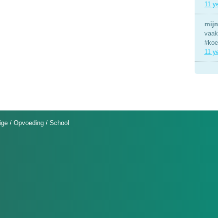
11 y
mijn
vaak 
#koe
11 y
ige
/
Opvoeding
/
School