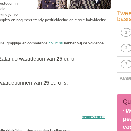
esteden in
eid
Twee
ind je hier
basi
pies en nog meer trendy positiekleding en mooie babykleding
1
uke, grappige en ontroerende
columns
hebben wij de volgende
2
 Zalando waardebon van 25 euro:
3
Aanta
aardebonnen van 25 euro is:
Qu
“W
beantwoorden
ge
vo
jn (klein)kind , dus daar doe ik alles voor.