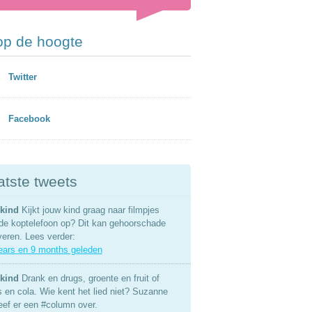
 op de hoogte
Twitter
Facebook
atste tweets
kind
Kijkt jouw kind graag naar filmpjes
de koptelefoon op? Dit kan gehoorschade
veren. Lees verder:
ears en 9 months geleden
kind
Drank en drugs, groente en fruit of
s en cola. Wie kent het lied niet? Suzanne
eef er een #column over.