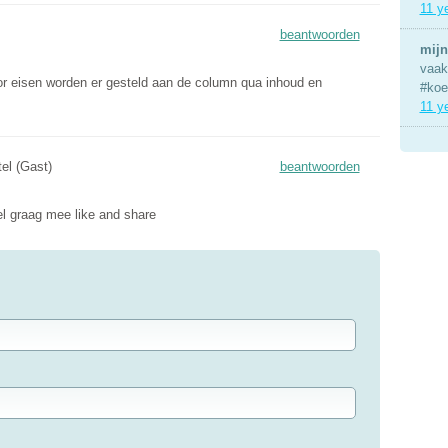
11 y
beantwoorden
mijn
vaak 
or eisen worden er gesteld aan de column qua inhoud en
#koe
11 y
el (Gast)
beantwoorden
el graag mee like and share