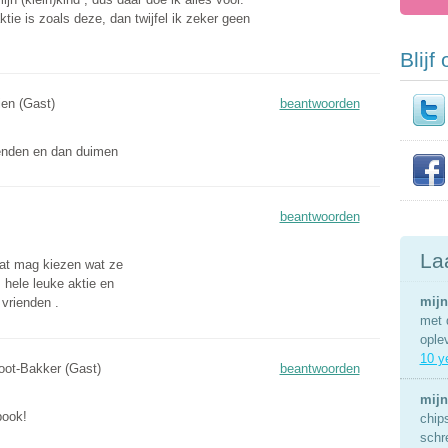
tie is zoals deze, dan twijfel ik zeker geen
Blijf
ien (Gast)
beantwoorden
ienden en dan duimen
beantwoorden
La
at mag kiezen wat ze
 hele leuke aktie en
mijn
 vrienden .
met 
ople
10 y
oot-Bakker (Gast)
beantwoorden
mijn
book!
chip
schr