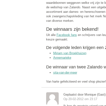
waardebonnen weggeven welke vrij zijn te b
de webshop van Zalando. Naast een uitgebr
assortiment aan dames- en herenschoenen v
ook zwangerschapskleding van het merk Nop
van diverse merken.
De winnaars zijn bekend!
Uit alle
Facebook fans
en schrijvers van le
keuze gemaakt.
De volgende leden krijgen een
Miriam van Broekhuizen
Annemarieke
De winnaar van twee Zalando w
sita-van-der-meer
Van harte gefeliciteerd en veel shop plezier!
Geplaatst door Monique (Gast)
Op 20-02-2012 om 23:17
Ik ben de grootste vriend van mi