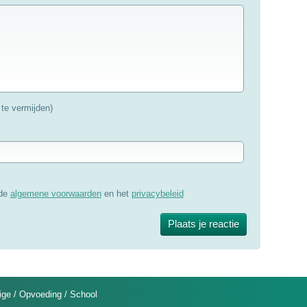
te vermijden)
 de
algemene voorwaarden
en het
privacybeleid
ige
/
Opvoeding
/
School