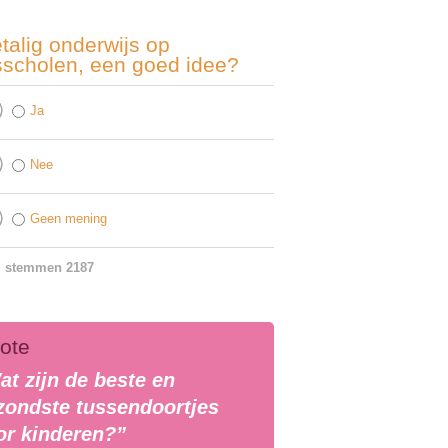
talig onderwijs op
sscholen, een goed idee?
Ja
Nee
Geen mening
l stemmen 2187
ote
at zijn de beste en
zondste tussendoortjes
or kinderen?”