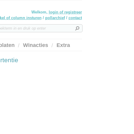
Welkom,
login of registreer
ikel of column insturen
/
pollarchief
/
contact
platen
Winacties
Extra
rtentie