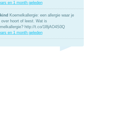
ears en 1 month geleden
kind
Koemelkallergie: een allergie waar je
over hoort of leest. Wat is
melkallergie? http://t.co/1l8jAO4S0Q
ears en 1 month geleden