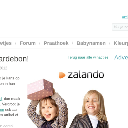
art
wtjes
Forum
Praathoek
Babynamen
Kleur
Adve
ardebon!
Terug naar alle winacties
-2012
 je kans op
en in hun
d
, dan maak
 Vergroot je
gen
ook aan
n artikel of
n aantal