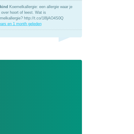
kind
Koemelkallergie: een allergie waar je
over hoort of leest. Wat is
melkallergie? http://t.co/1l8jAO4S0Q
ears en 1 month geleden