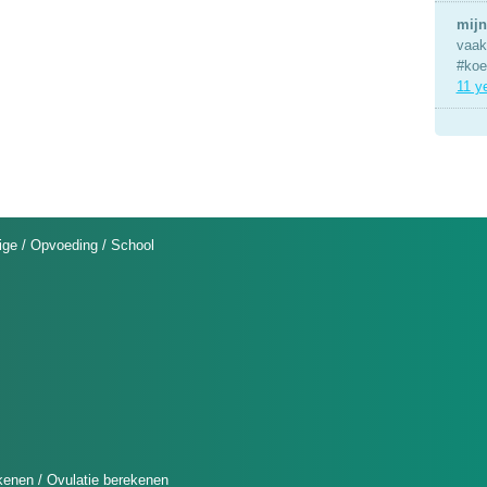
mijn
vaak 
#koe
11 y
ige
/
Opvoeding
/
School
kenen
/
Ovulatie berekenen