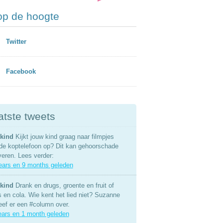
 op de hoogte
Twitter
Facebook
atste tweets
kind
Kijkt jouw kind graag naar filmpjes
de koptelefoon op? Dit kan gehoorschade
veren. Lees verder:
ears en 9 months geleden
kind
Drank en drugs, groente en fruit of
s en cola. Wie kent het lied niet? Suzanne
eef er een #column over.
ears en 1 month geleden