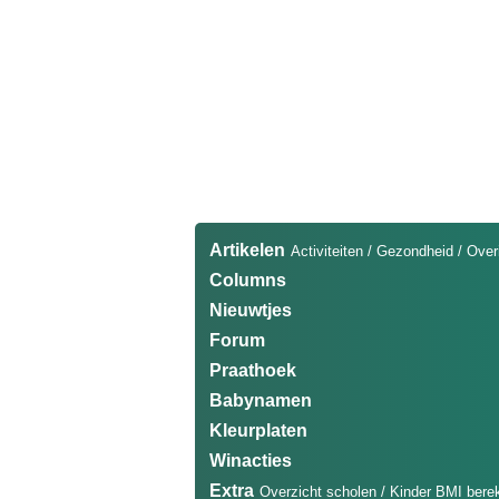
Artikelen
Activiteiten
/
Gezondheid
/
Over
Columns
Nieuwtjes
Forum
Praathoek
Babynamen
Kleurplaten
Winacties
Extra
Overzicht scholen
/
Kinder BMI bere