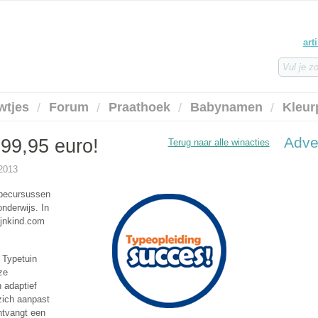
art
wtjes
Forum
Praathoek
Babynamen
Kleur
Adve
99,95 euro!
Terug naar alle winacties
-2013
ypecursussen
nderwijs. In
jnkind.com
 Typetuin
ze
 adaptief
zich aanpast
ntvangt een