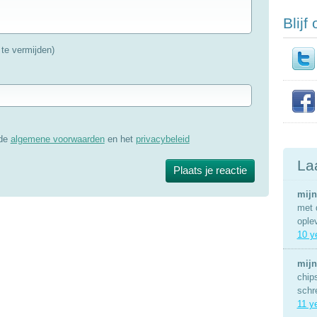
Blijf
te vermijden)
 de
algemene voorwaarden
en het
privacybeleid
La
mijn
met 
ople
10 y
mijn
chip
schr
11 y