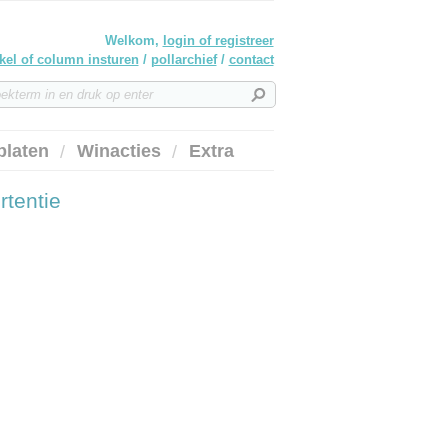
Welkom,
login of registreer
ikel of column insturen
/
pollarchief
/
contact
platen
Winacties
Extra
rtentie