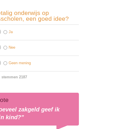
talig onderwijs op
sscholen, een goed idee?
Ja
Nee
Geen mening
l stemmen 2187
ote
oeveel zakgeld geef ik
jn kind?”