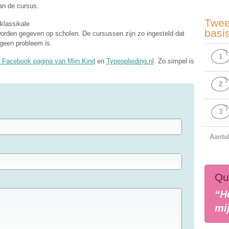
an de cursus.
Twee
klassikale
basi
orden gegeven op scholen. De cursussen zijn zo ingesteld dat
 geen probleem is.
1
e Facebook pagina van Mijn Kind
en
Typeopleiding.nl
. Zo simpel is
2
3
Aanta
Qu
“H
mi