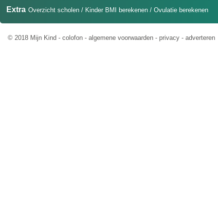
Extra
Overzicht scholen
/
Kinder BMI berekenen
/
Ovulatie berekenen
© 2018 Mijn Kind -
colofon
-
algemene voorwaarden
-
privacy
-
adverteren