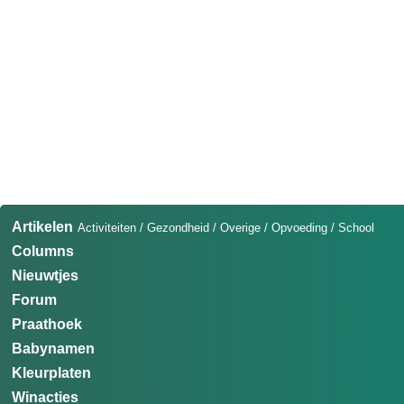
Artikelen
Activiteiten
/
Gezondheid
/
Overige
/
Opvoeding
/
School
Columns
Nieuwtjes
Forum
Praathoek
Babynamen
Kleurplaten
Winacties