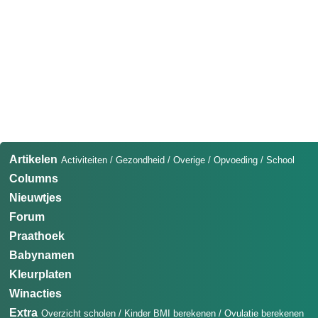
Artikelen
Activiteiten
/
Gezondheid
/
Overige
/
Opvoeding
/
School
Columns
Nieuwtjes
Forum
Praathoek
Babynamen
Kleurplaten
Winacties
Extra
Overzicht scholen
/
Kinder BMI berekenen
/
Ovulatie berekenen