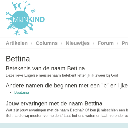
Artikelen
Columns
Nieuwtjes
Forum
Pr
Bettina
Betekenis van de naam Bettina
Deze lieve Engelse meisjesnaam betekent letterlijk ik zweer bij God
Andere namen die beginnen met een "b" en lijke
Boutaina
Jouw ervaringen met de naam Bettina
Wat zijn jouw ervaringen met de naam Bettina? Of ken jij misschien ee
Bettina die wij moeten vermelden? Laat het ons weten en laat hieronder ee