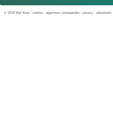
© 2018 Mijn Kind -
colofon
-
algemene voorwaarden
-
privacy
-
adverteren