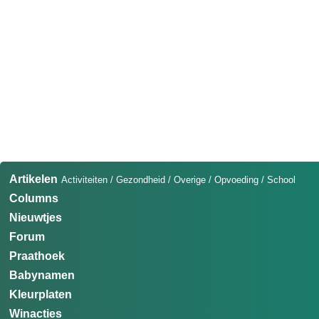
Artikelen
Activiteiten
/
Gezondheid
/
Overige
/
Opvoeding
/
School
Columns
Nieuwtjes
Forum
Praathoek
Babynamen
Kleurplaten
Winacties