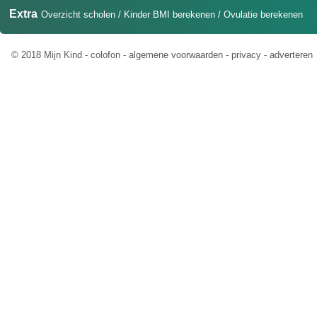
Extra
Overzicht scholen
/
Kinder BMI berekenen
/
Ovulatie berekenen
© 2018 Mijn Kind -
colofon
-
algemene voorwaarden
-
privacy
-
adverteren