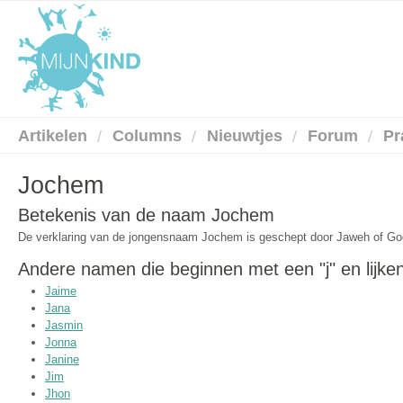
Artikelen
Columns
Nieuwtjes
Forum
Pr
Jochem
Betekenis van de naam Jochem
De verklaring van de jongensnaam Jochem is geschept door Jaweh of Go
Andere namen die beginnen met een "j" en lijk
Jaime
Jana
Jasmin
Jonna
Janine
Jim
Jhon