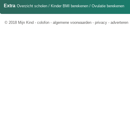
Extra
Overzicht scholen
/
Kinder BMI berekenen
/
Ovulatie berekenen
© 2018 Mijn Kind -
colofon
-
algemene voorwaarden
-
privacy
-
adverteren