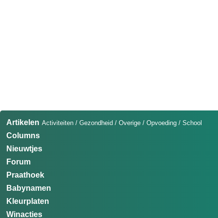
Artikelen
Activiteiten
/
Gezondheid
/
Overige
/
Opvoeding
/
School
Columns
Nieuwtjes
Forum
Praathoek
Babynamen
Kleurplaten
Winacties