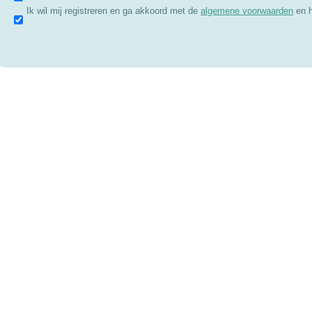
Ik wil mij registreren en ga akkoord met de
algemene voorwaarden
en 