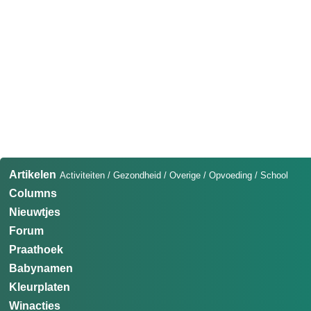
Artikelen
Activiteiten
/
Gezondheid
/
Overige
/
Opvoeding
/
School
Columns
Nieuwtjes
Forum
Praathoek
Babynamen
Kleurplaten
Winacties