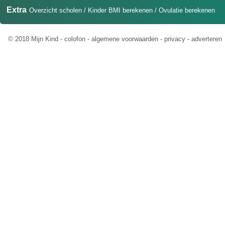
Extra
Overzicht scholen
/
Kinder BMI berekenen
/
Ovulatie berekenen
© 2018 Mijn Kind -
colofon
-
algemene voorwaarden
-
privacy
-
adverteren