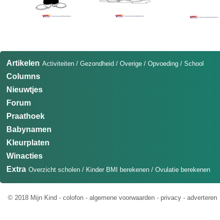
Artikelen
Activiteiten
/
Gezondheid
/
Overige
/
Opvoeding
/
School
Columns
Nieuwtjes
Forum
Praathoek
Babynamen
Kleurplaten
Winacties
Extra
Overzicht scholen
/
Kinder BMI berekenen
/
Ovulatie berekenen
© 2018 Mijn Kind -
colofon
-
algemene voorwaarden
-
privacy
-
adverteren