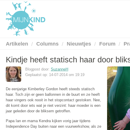
Artikelen
Columns
Nieuwtjes
Forum
Pr
Kindje heeft statisch haar door bli
Blogpost door:
SuzanneH
Geplaatst op: 14-07-2014 om 19:19
De eenjarige Kimberley Gordon heeft steeds statisch
haar. Toch zijn er geen ballonnen in de buurt en ze heeft
haar vingers ook nooit in het stopcontact gestoken. Nee,
dit komt door iets wat je niet verzint: haar moeder is een
jaar geleden door de bliksem getroffen.
Papa Ian en mama Kendra kijken vorig jaar tijdens
Independence Day buiten naar een vuurwerkshow, als ze