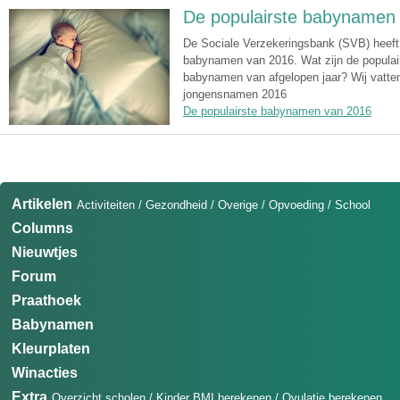
De populairste babynamen
De Sociale Verzekeringsbank (SVB) heeft w
babynamen van 2016. Wat zijn de populair
babynamen van afgelopen jaar? Wij vatte
jongensnamen 2016
De populairste babynamen van 2016
Artikelen
Activiteiten
/
Gezondheid
/
Overige
/
Opvoeding
/
School
Columns
Nieuwtjes
Forum
Praathoek
Babynamen
Kleurplaten
Winacties
Extra
Overzicht scholen
/
Kinder BMI berekenen
/
Ovulatie berekenen