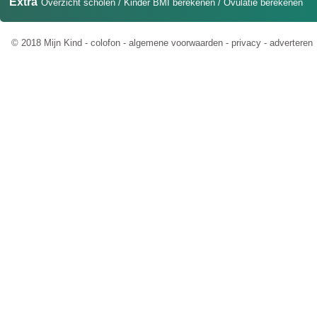
Extra
Overzicht scholen
/
Kinder BMI berekenen
/
Ovulatie berekenen
© 2018 Mijn Kind -
colofon
-
algemene voorwaarden
-
privacy
-
adverteren