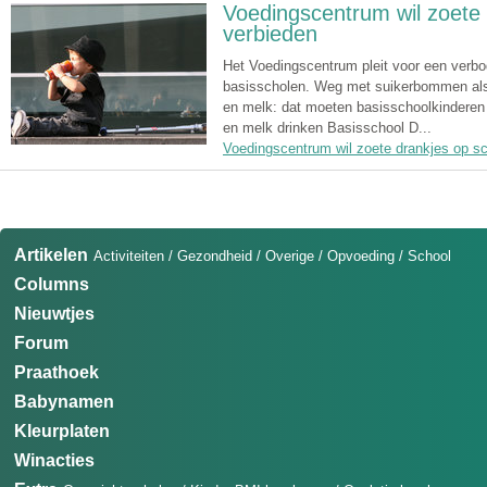
Voedingscentrum wil zoete 
verbieden
Het Voedingscentrum pleit voor een verbo
basisscholen. Weg met suikerbommen als 
en melk: dat moeten basisschoolkinderen 
en melk drinken Basisschool D...
Voedingscentrum wil zoete drankjes op sc
Artikelen
Activiteiten
/
Gezondheid
/
Overige
/
Opvoeding
/
School
Columns
Nieuwtjes
Forum
Praathoek
Babynamen
Kleurplaten
Winacties