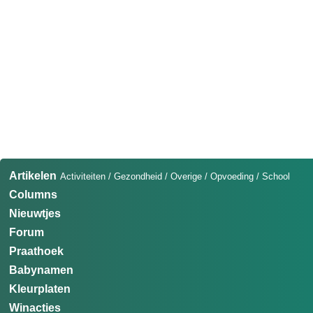
Artikelen
Activiteiten
/
Gezondheid
/
Overige
/
Opvoeding
/
School
Columns
Nieuwtjes
Forum
Praathoek
Babynamen
Kleurplaten
Winacties