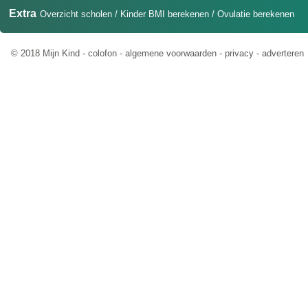
Extra
Overzicht scholen
/
Kinder BMI berekenen
/
Ovulatie berekenen
© 2018 Mijn Kind -
colofon
-
algemene voorwaarden
-
privacy
-
adverteren