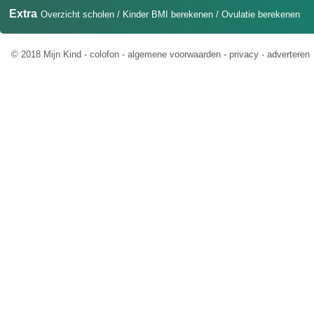
Extra
Overzicht scholen
/
Kinder BMI berekenen
/
Ovulatie berekenen
© 2018 Mijn Kind -
colofon
-
algemene voorwaarden
-
privacy
-
adverteren