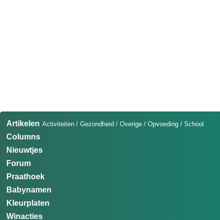
Artikelen
Activiteiten
/
Gezondheid
/
Overige
/
Opvoeding
/
School
Columns
Nieuwtjes
Forum
Praathoek
Babynamen
Kleurplaten
Winacties