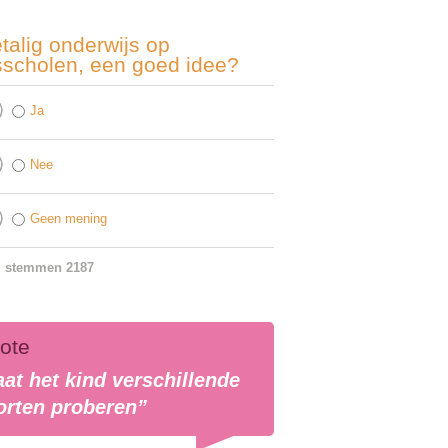
talig onderwijs op
sscholen, een goed idee?
Ja
Nee
Geen mening
l stemmen 2187
ote
aat het kind verschillende
orten proberen”