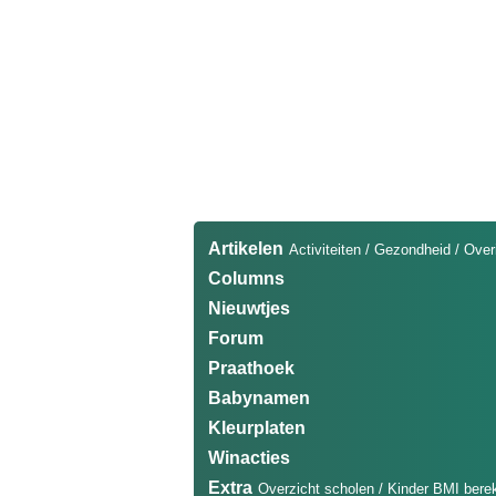
Artikelen
Activiteiten
/
Gezondheid
/
Over
Columns
Nieuwtjes
Forum
Praathoek
Babynamen
Kleurplaten
Winacties
Extra
Overzicht scholen
/
Kinder BMI bere