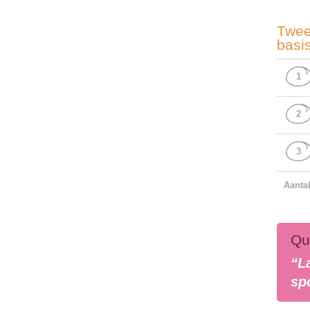
Twee
basi
1
2
3
Aanta
Qu
“L
sp