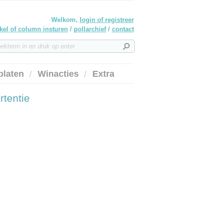
Welkom,
login of registreer
ikel of column insturen
/
pollarchief
/
contact
platen
Winacties
Extra
rtentie