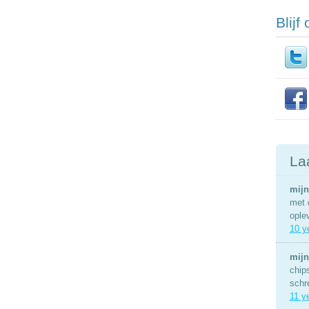
Blijf
La
mijn
met 
ople
10 y
mijn
chip
schr
11 y