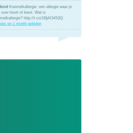
kind
Koemelkallergie: een allergie waar je
over hoort of leest. Wat is
melkallergie? http://t.co/1l8jAO4S0Q
ears en 1 month geleden