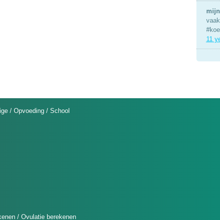
mijn
vaak 
#koe
11 y
ige
/
Opvoeding
/
School
kenen
/
Ovulatie berekenen