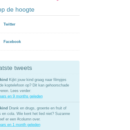
 op de hoogte
Twitter
Facebook
atste tweets
kind
Kijkt jouw kind graag naar filmpjes
de koptelefoon op? Dit kan gehoorschade
veren. Lees verder:
ears en 9 months geleden
kind
Drank en drugs, groente en fruit of
s en cola. Wie kent het lied niet? Suzanne
eef er een #column over.
ears en 1 month geleden