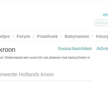
art
wtjes
Forum
Praathoek
Babynamen
Kleur
Adve
 kroon
Provincie Noord-Holland
and. Onderstaand een overzicht van plaatsen met basisscholen in
emeente Hollands kroon