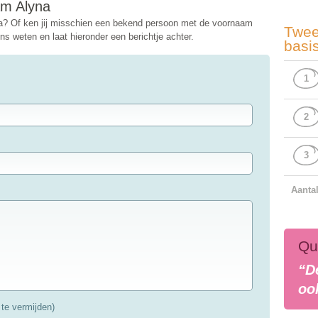
am Alyna
a? Of ken jij misschien een bekend persoon met de voornaam
Twee
s weten en laat hieronder een berichtje achter.
basi
1
2
3
Aanta
Qu
“D
oo
te vermijden)