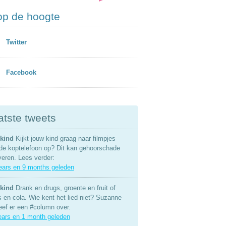
 op de hoogte
Twitter
Facebook
atste tweets
kind
Kijkt jouw kind graag naar filmpjes
de koptelefoon op? Dit kan gehoorschade
veren. Lees verder:
ears en 9 months geleden
kind
Drank en drugs, groente en fruit of
s en cola. Wie kent het lied niet? Suzanne
eef er een #column over.
ears en 1 month geleden