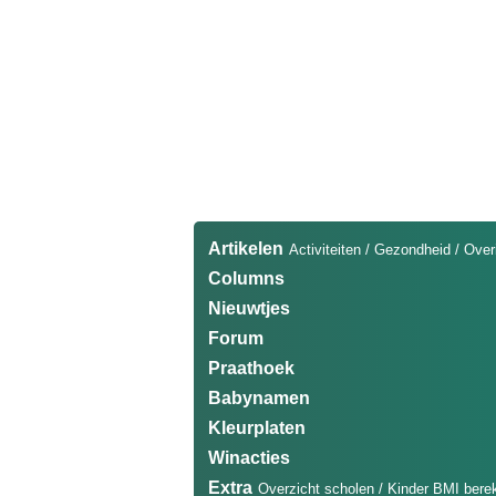
Artikelen
Activiteiten
/
Gezondheid
/
Over
Columns
Nieuwtjes
Forum
Praathoek
Babynamen
Kleurplaten
Winacties
Extra
Overzicht scholen
/
Kinder BMI bere