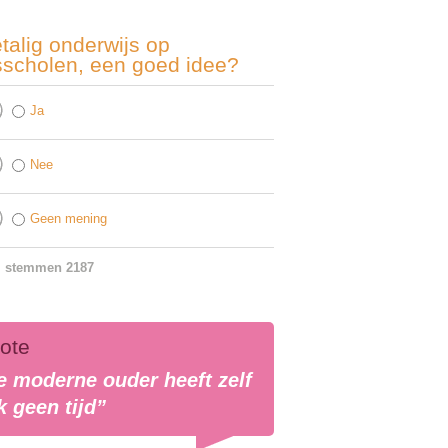
talig onderwijs op
sscholen, een goed idee?
Ja
Nee
Geen mening
l stemmen 2187
ote
e moderne ouder heeft zelf
k geen tijd”