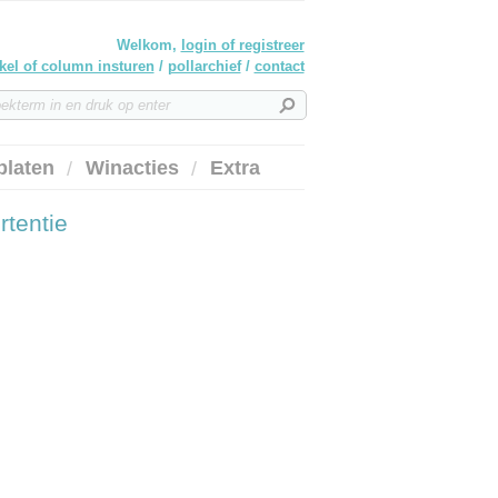
Welkom,
login of registreer
ikel of column insturen
/
pollarchief
/
contact
platen
Winacties
Extra
rtentie