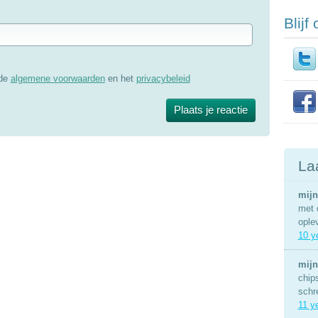
Blijf
 de
algemene voorwaarden
en het
privacybeleid
La
mijn
met 
ople
10 y
mijn
chip
schr
11 y