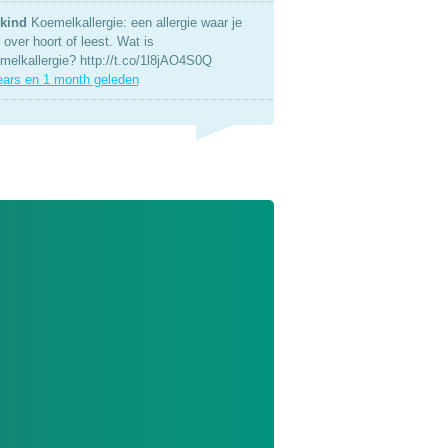
kind
Koemelkallergie: een allergie waar je
over hoort of leest. Wat is
melkallergie? http://t.co/1l8jAO4S0Q
ears en 1 month geleden