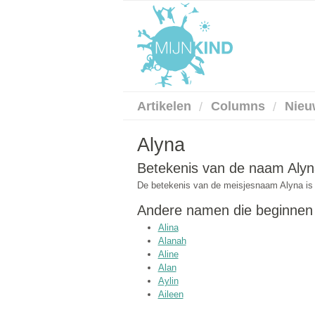
Artikelen
Columns
Nieu
Alyna
Betekenis van de naam Alyn
De betekenis van de meisjesnaam Alyna is 
Andere namen die beginnen m
Alina
Alanah
Aline
Alan
Aylin
Aileen