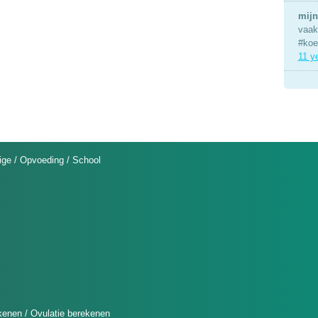
mijn
vaak 
#koe
11 y
ige
/
Opvoeding
/
School
kenen
/
Ovulatie berekenen