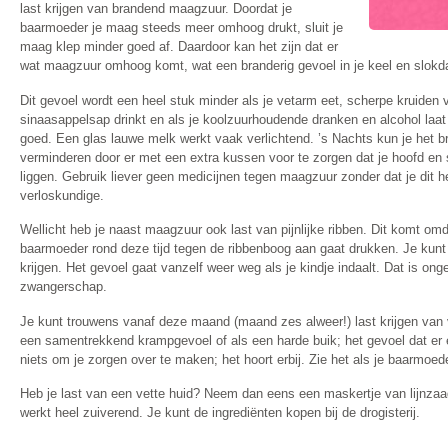
last krijgen van brandend maagzuur. Doordat je
baarmoeder je maag steeds meer omhoog drukt, sluit je
maag klep minder goed af. Daardoor kan het zijn dat er
wat maagzuur omhoog komt, wat een branderig gevoel in je keel en slok
Dit gevoel wordt een heel stuk minder als je vetarm eet, scherpe kruiden ve
sinaasappelsap drinkt en als je koolzuurhoudende dranken en alcohol laa
goed. Een glas lauwe melk werkt vaak verlichtend. ’s Nachts kun je het b
verminderen door er met een extra kussen voor te zorgen dat je hoofd e
liggen. Gebruik liever geen medicijnen tegen maagzuur zonder dat je dit he
verloskundige.
Wellicht heb je naast maagzuur ook last van pijnlijke ribben. Dit komt o
baarmoeder rond deze tijd tegen de ribbenboog aan gaat drukken. Je kunt
krijgen. Het gevoel gaat vanzelf weer weg als je kindje indaalt. Dat is o
zwangerschap.
Je kunt trouwens vanaf deze maand (maand zes alweer!) last krijgen van
een samentrekkend krampgevoel of als een harde buik; het gevoel dat er ee
niets om je zorgen over te maken; het hoort erbij. Zie het als je baarmoede
Heb je last van een vette huid? Neem dan eens een maskertje van lijnza
werkt heel zuiverend. Je kunt de ingrediënten kopen bij de drogisterij.