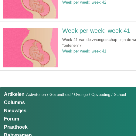
Week per week: week 42
Week per week: week 41
Week 41 van de zwangerschap: zijn de wee
"oefenen"?
Week per week: week 41
Artikelen
Activiteiten
/
Gezondheid
/
Overige
/
Opvoeding
/
School
Columns
Nieuwtjes
Forum
Praathoek
Babynamen