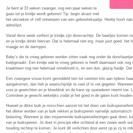
Je bent al 33 weken zwanger, nog een paar weken te
gaan tot je kindje wordt geboren! Tip: begin alvast met
het uitzoeken of zelf ontwerpen van een geboortekaartje. Hierbij hoort na
adreslijst.
Vanaf deze week verliest je kindje zijn donsvachtje. De haartjes komen nat
en je kindje drinkt hiervan. Dat is helemaal niet erg, maar juist goed: het h
maagje en de darmpjes.
Baby’s die te vroeg geboren worden zitten vaak nog onder de donshaartjes,
kwijtgeraakt. Een kindje wat te vroeg geboren is heeft daarnaast ook nog 
kraakbeen nog niet helemaal ontwikkeld is, en een dun, glazig huidje. Da
Een zwangere vrouw komt gemiddeld tien tot veertien kilo aan tijdens ha
aangekomen, dan heb je waarschijnlijk te veel of te vet gegeten. Wanneer 
voor je gewrichten en je bloeddruk en de kans op spataderen neemt toe. L
Controleer je gewicht wekelijks zodat je het goed in de gaten kunt houden
Hoewel je dikke buik je misschien aanzet tot het doen van buikspieroefeni
het dikker worden van je buik rekken je buikspieren namelijk automatisch 
belasting. Wanneer je dan inspannende buikspieroefeningen gaat doen, ka
van je buikspieren. Je doet in principe elke ochtend al een zware work out
houding rechtop te komen. Je kunt dit verlichten door eerst op je zij te ro