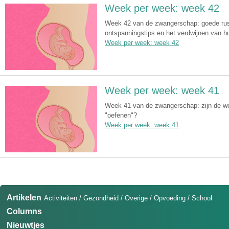
Week per week: week 42
Week 42 van de zwangerschap: goede rust 
ontspanningstips en het verdwijnen van hu
Week per week: week 42
Week per week: week 41
Week 41 van de zwangerschap: zijn de wee
"oefenen"?
Week per week: week 41
Artikelen
Activiteiten
/
Gezondheid
/
Overige
/
Opvoeding
/
School
Columns
Nieuwtjes