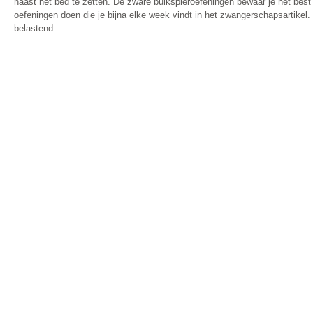
naast het bed te zetten. De zware buikspieroefeningen bewaar je het best t
oefeningen doen die je bijna elke week vindt in het zwangerschapsartikel. 
belastend.