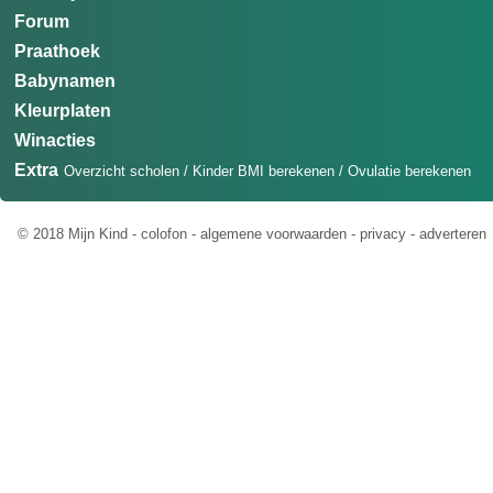
Forum
Praathoek
Babynamen
Kleurplaten
Winacties
Extra
Overzicht scholen
/
Kinder BMI berekenen
/
Ovulatie berekenen
© 2018 Mijn Kind -
colofon
-
algemene voorwaarden
-
privacy
-
adverteren