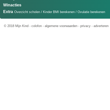
Winacties
Extra
Overzicht scholen
/
Kinder BMI berekenen
/
Ovulatie berekenen
© 2018 Mijn Kind -
colofon
-
algemene voorwaarden
-
privacy
-
adverteren