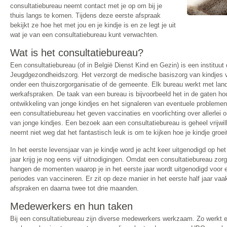
consultatiebureau neemt contact met je op om bij je
thuis langs te komen. Tijdens deze eerste afspraak
bekijkt ze hoe het met jou en je kindje is en ze legt je uit
wat je van een consultatiebureau kunt verwachten.
Wat is het consultatiebureau?
Een consultatiebureau (of in België Dienst Kind en Gezin) is een instituut 
Jeugdgezondheidszorg. Het verzorgt de medische basiszorg van kindjes van
onder een thuiszorgorganisatie of de gemeente. Elk bureau werkt met land
werkafspraken. De taak van een bureau is bijvoorbeeld het in de gaten h
ontwikkeling van jonge kindjes en het signaleren van eventuele problemen
een consultatiebureau het geven vaccinaties en voorlichting over allerle
van jonge kindjes. Een bezoek aan een consultatiebureau is geheel vrijwilli
neemt niet weg dat het fantastisch leuk is om te kijken hoe je kindje groeit
In het eerste levensjaar van je kindje word je acht keer uitgenodigd op he
jaar krijg je nog eens vijf uitnodigingen. Omdat een consultatiebureau zorg
hangen de momenten waarop je in het eerste jaar wordt uitgenodigd voo
periodes van vaccineren. Er zit op deze manier in het eerste half jaar v
afspraken en daarna twee tot drie maanden.
Medewerkers en hun taken
Bij een consultatiebureau zijn diverse medewerkers werkzaam. Zo werkt er 