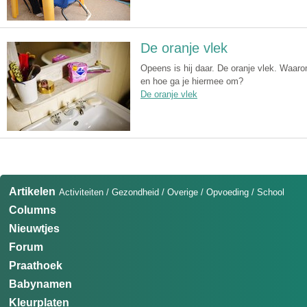
De oranje vlek
Opeens is hij daar. De oranje vlek. Waaro
en hoe ga je hiermee om?
De oranje vlek
Artikelen
Activiteiten
/
Gezondheid
/
Overige
/
Opvoeding
/
School
Columns
Nieuwtjes
Forum
Praathoek
Babynamen
Kleurplaten