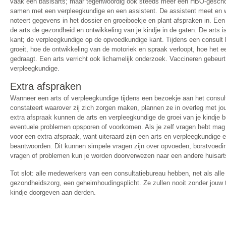
vaak een basisarts; maar tegenwoordig ook steeds meer een HBO-geschoo
samen met een verpleegkundige en een assistent. De assistent meet en w
noteert gegevens in het dossier en groeiboekje en plant afspraken in. E
de arts de gezondheid en ontwikkeling van je kindje in de gaten. De arts 
kant; de verpleegkundige op de opvoedkundige kant. Tijdens een consult 
groeit, hoe de ontwikkeling van de motoriek en spraak verloopt, hoe het ee
gedraagt. Een arts verricht ook lichamelijk onderzoek. Vaccineren gebeurt
verpleegkundige.
Extra afspraken
Wanneer een arts of verpleegkundige tijdens een bezoekje aan het consulta
constateert waarover zij zich zorgen maken, plannen ze in overleg met jo
extra afspraak kunnen de arts en verpleegkundige de groei van je kindje 
eventuele problemen opsporen of voorkomen. Als je zelf vragen hebt mag 
voor een extra afspraak, want uiteraard zijn een arts en verpleegkundige 
beantwoorden. Dit kunnen simpele vragen zijn over opvoeden, borstvoedin
vragen of problemen kun je worden doorverwezen naar een andere huisarts 
Tot slot: alle medewerkers van een consultatiebureau hebben, net als all
gezondheidszorg, een geheimhoudingsplicht. Ze zullen nooit zonder jou
kindje doorgeven aan derden.