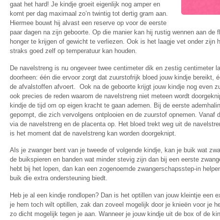
gaat het hard! Je kindje groeit eigenlijk nog amper en
komt per dag maximaal zo’n twintig tot dertig gram aan.
Hiermee bouwt hij alvast een reserve op voor de eerste
paar dagen na zijn geboorte. Op die manier kan hij rustig wennen aan de fl
honger te krijgen of gewicht te verliezen. Ook is het laagje vet onder zijn h
straks goed zelf op temperatuur kan houden.
De navelstreng is nu ongeveer twee centimeter dik en zestig centimeter la
doorheen: één die ervoor zorgt dat zuurstofrijk bloed jouw kindje bereikt,
de afvalstoffen afvoert. Ook na de geboorte krijgt jouw kindje nog even zu
ook precies de reden waarom de navelstreng niet meteen wordt doorgeknipt
kindje de tijd om op eigen kracht te gaan ademen. Bij de eerste ademhali
gepompt, die zich vervolgens ontplooien en de zuurstof opnemen. Vanaf d
via de navelstreng en de placenta op. Het bloed trekt weg uit de navelstr
is het moment dat de navelstreng kan worden doorgeknipt.
Als je zwanger bent van je tweede of volgende kindje, kan je buik wat z
de buikspieren en banden wat minder stevig zijn dan bij een eerste zwang
hebt bij het lopen, dan kan een zogenoemde zwangerschapsstep-in helpen.
buik die extra ondersteuning biedt.
Heb je al een kindje rondlopen? Dan is het optillen van jouw kleintje een e
je hem toch wilt optillen, zak dan zoveel mogelijk door je knieën voor je
zo dicht mogelijk tegen je aan. Wanneer je jouw kindje uit de box of de kind