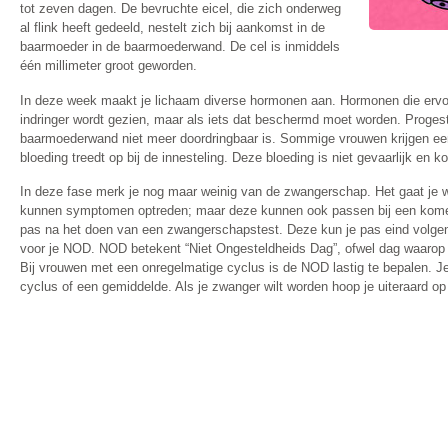
tot zeven dagen. De bevruchte eicel, die zich onderweg
al flink heeft gedeeld, nestelt zich bij aankomst in de
baarmoeder in de baarmoederwand. De cel is inmiddels
één millimeter groot geworden.
In deze week maakt je lichaam diverse hormonen aan. Hormonen die ervoor
indringer wordt gezien, maar als iets dat beschermd moet worden. Progest
baarmoederwand niet meer doordringbaar is. Sommige vrouwen krijgen een
bloeding treedt op bij de innesteling. Deze bloeding is niet gevaarlijk en ko
In deze fase merk je nog maar weinig van de zwangerschap. Het gaat je wa
kunnen symptomen optreden; maar deze kunnen ook passen bij een komen
pas na het doen van een zwangerschapstest. Deze kun je pas eind volg
voor je NOD. NOD betekent “Niet Ongesteldheids Dag”, ofwel dag waarop
Bij vrouwen met een onregelmatige cyclus is de NOD lastig te bepalen. Je
cyclus of een gemiddelde. Als je zwanger wilt worden hoop je uiteraard o