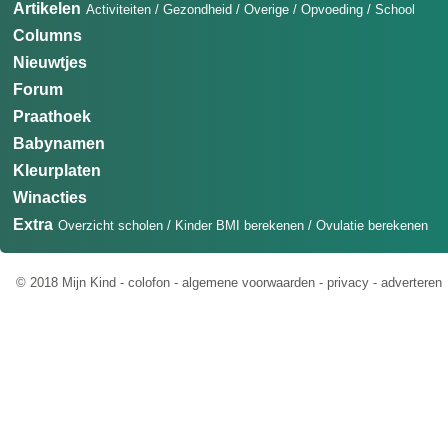
Artikelen
Activiteiten
/
Gezondheid
/
Overige
/
Opvoeding
/
School
Columns
Nieuwtjes
Forum
Praathoek
Babynamen
Kleurplaten
Winacties
Extra
Overzicht scholen
/
Kinder BMI berekenen
/
Ovulatie berekenen
© 2018 Mijn Kind -
colofon
-
algemene voorwaarden
-
privacy
-
adverteren