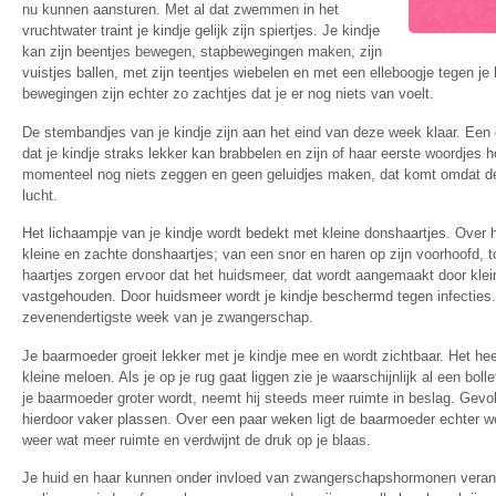
nu kunnen aansturen. Met al dat zwemmen in het
vruchtwater traint je kindje gelijk zijn spiertjes. Je kindje
kan zijn beentjes bewegen, stapbewegingen maken, zijn
vuistjes ballen, met zijn teentjes wiebelen en met een elleboogje tegen j
bewegingen zijn echter zo zachtjes dat je er nog niets van voelt.
De stembandjes van je kindje zijn aan het eind van deze week klaar. Een 
dat je kindje straks lekker kan brabbelen en zijn of haar eerste woordjes
momenteel nog niets zeggen en geen geluidjes maken, dat komt omdat d
lucht.
Het lichaampje van je kindje wordt bedekt met kleine donshaartjes. Over 
kleine en zachte donshaartjes; van een snor en haren op zijn voorhoofd, t
haartjes zorgen ervoor dat het huidsmeer, dat wordt aangemaakt door kleine
vastgehouden. Door huidsmeer wordt je kindje beschermd tegen infecties.
zevenendertigste week van je zwangerschap.
Je baarmoeder groeit lekker met je kindje mee en wordt zichtbaar. Het he
kleine meloen. Als je op je rug gaat liggen zie je waarschijnlijk al een boll
je baarmoeder groter wordt, neemt hij steeds meer ruimte in beslag. Gevol
hierdoor vaker plassen. Over een paar weken ligt de baarmoeder echter wee
weer wat meer ruimte en verdwijnt de druk op je blaas.
Je huid en haar kunnen onder invloed van zwangerschapshormonen vera