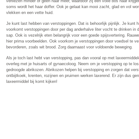
verliezen minder of geen haar meer, waardoor zij een volle bos haar krijg
soms wordt het haar doffer. Ook je gelaat kan mooi zacht, glad en vol wo
vlekken en een vette huid.
Je kunt last hebben van verstoppingen. Dat is behoorlijk pijnlijk. Je kunt 
voorkomt verstoppingen door per dag anderhalve liter vocht te drinken in 
sap. Ook is vezelrijk eten belangrijk voor een goede spijsvertering. Rauwe 
hier prima voorbeelden. Ook voorkom je verstoppingen door voedsel te ver
bevorderen, zoals wit brood. Zorg daarnaast voor voldoende beweging.
Als je toch last hebt van verstopping, pas dan vooral op met laxeermidde
overleg met je huisarts of gynaecoloog. Neem om je verstopping op te l
gedroogde abrikozen. Abrikozen helpen bij verstopping en zorgen dat ve
ontbijtkoek, krenten, rozijnen en pruimen werken laxerend. Er zijn dus g
laxeermiddel bij komt kijken!