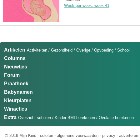
Week per week: week 41
Artikelen
Activiteiten
/
Gezondheid
/
Overige
/
Opvoeding
/
School
Columns
Nieuwtjes
Forum
Praathoek
Babynamen
Kleurplaten
Winacties
Extra
Overzicht scholen
/
Kinder BMI berekenen
/
Ovulatie berekenen
© 2018 Mijn Kind -
colofon
-
algemene voorwaarden
-
privacy
-
adverteren