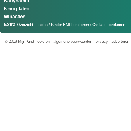
Babynamen
Kleurplaten
Winacties
Extra
Overzicht scholen
/
Kinder BMI berekenen
/
Ovulatie berekenen
© 2018 Mijn Kind -
colofon
-
algemene voorwaarden
-
privacy
-
adverteren