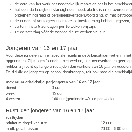
de aard van het werk het noodzakelijk maakt en het in het arbeidscon
het door de bedrijfsomstandigheden noodzakelijk is en er overeenst
ondernemingsraad of personeelsvertegenwoordiging, of met betrokk
de ouders of verzorgers uitdrukkelijk toestemming hebben gegeven;
ze tenminste 5 zondagen per 16 weken vrij zijn;
ze de zaterdag vóór de zondag die ze werken vrij zijn.
Jongeren van 16 en 17 jaar
Voor deze jongeren zijn er speciale regels in de Arbeidstijdenwet en in h
opgenomen. Zij mogen ‘s nachts niet werken, niet overwerken en geen op
hebben zij recht op langere rusttijden dan werkers van 18 jaar en ouderen.
De tijd die de jongeren op school doorbrengen, telt ook mee als arbeidstijd
maximum arbeidstijd per
jongeren van 16 en 17 jaar
dienst
9 uur
week
45 uur
4 weken
160 uur (gemiddeld 40 uur per week)
Rusttijden jongeren van 16 en 17 jaar
rusttijden
minimum dagelijkse rust
12 uur
in elk geval tussen
23.00 - 6.00 uur