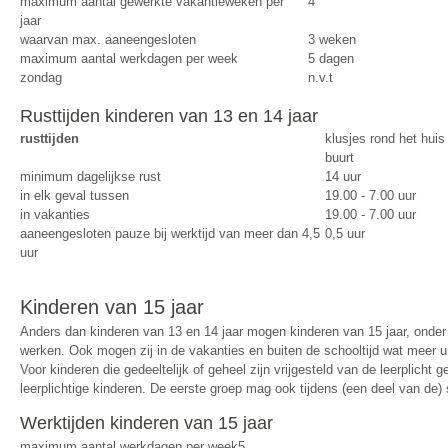
maximum aantal gewerkte vakantieweken per
4
jaar
waarvan max. aaneengesloten
3 weken
maximum aantal werkdagen per week
5 dagen
zondag
n.v.t
Rusttijden kinderen van 13 en 14 jaar
rusttijden
klusjes rond het huis
buurt
minimum dagelijkse rust
14 uur
in elk geval tussen
19.00 - 7.00 uur
in vakanties
19.00 - 7.00 uur
aaneengesloten pauze bij werktijd van meer dan 4,5
0,5 uur
uur
Kinderen van 15 jaar
Anders dan kinderen van 13 en 14 jaar mogen kinderen van 15 jaar, onde
werken. Ook mogen zij in de vakanties en buiten de schooltijd wat meer 
Voor kinderen die gedeeltelijk of geheel zijn vrijgesteld van de leerplicht 
leerplichtige kinderen. De eerste groep mag ook tijdens (een deel van de) 
Werktijden kinderen van 15 jaar
maximum aantal werkdagen per week
5