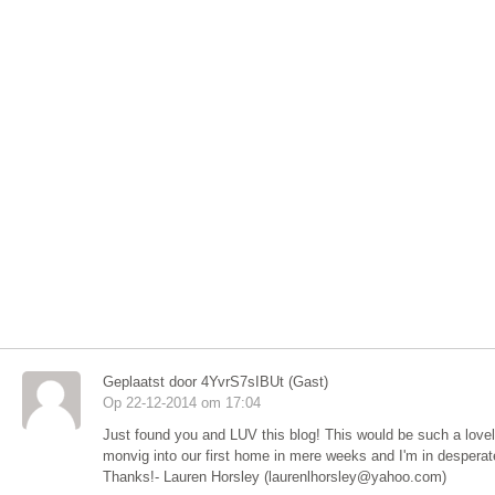
Geplaatst door 4YvrS7sIBUt (Gast)
Op 22-12-2014 om 17:04
Just found you and LUV this blog! This would be such a lovel
monvig into our first home in mere weeks and I'm in desperate
Thanks!- Lauren Horsley (laurenlhorsley@yahoo.com)