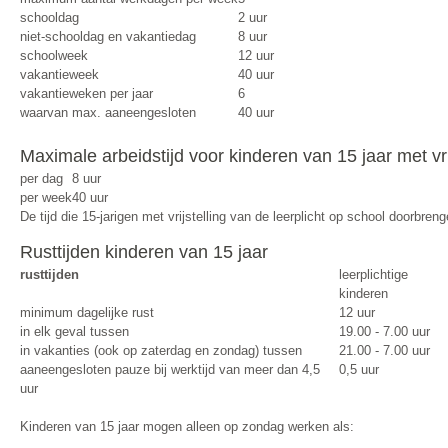
schooldag
2 uur
niet-schooldag en vakantiedag
8 uur
schoolweek
12 uur
vakantieweek
40 uur
vakantieweken per jaar
6
waarvan max. aaneengesloten
40 uur
Maximale arbeidstijd voor kinderen van 15 jaar met vrij
per dag
8 uur
per week
40 uur
De tijd die 15-jarigen met vrijstelling van de leerplicht op school doorbreng
Rusttijden kinderen van 15 jaar
rusttijden
leerplichtige
kinderen
minimum dagelijke rust
12 uur
in elk geval tussen
19.00 - 7.00 uur
in vakanties (ook op zaterdag en zondag) tussen
21.00 - 7.00 uur
aaneengesloten pauze bij werktijd van meer dan 4,5
0,5 uur
uur
Kinderen van 15 jaar mogen alleen op zondag werken als: