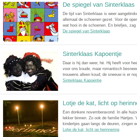
De spiegel van Sinterklaas
De tijd van Sinterklaas is weer aangebrok
allemaal de schoenen gezet. Voor de open 
wat hooi in de schoenen. En briefjes, zag 
De spiegel van Sinterklaas
Sinterklaas Kapoentje
Daar is hij dan weer, hè. Hij heeft voor h
voor ons koude, maar romantisch besneeu
trouwens alleen koud; de sneeuw is er nog
Sinterklaas Kapoentje
Lotje de kat, licht op herinn
Een donkere novemberavond. In alle huize
lekker binnen. Zo ook de familie Hartjes. 
kindertjes gaan langs de deuren, zingen ee
Lotje de kat, licht op herinnering