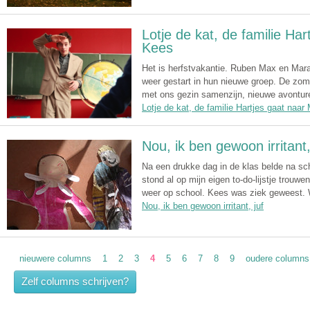
Lotje de kat, de familie Ha
Kees
Het is herfstvakantie. Ruben Max en Mara
weer gestart in hun nieuwe groep. De zom
met ons gezin samenzijn, nieuwe avonture
Lotje de kat, de familie Hartjes gaat naa
Nou, ik ben gewoon irritant,
Na een drukke dag in de klas belde na sc
stond al op mijn eigen to-do-lijstje trou
weer op school. Kees was ziek geweest. 
Nou, ik ben gewoon irritant, juf
nieuwere columns
1
2
3
4
5
6
7
8
9
oudere columns
Zelf columns schrijven?