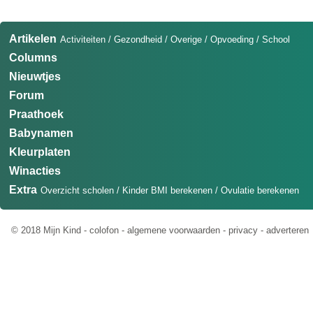
Artikelen
Activiteiten
/
Gezondheid
/
Overige
/
Opvoeding
/
School
Columns
Nieuwtjes
Forum
Praathoek
Babynamen
Kleurplaten
Winacties
Extra
Overzicht scholen
/
Kinder BMI berekenen
/
Ovulatie berekenen
© 2018 Mijn Kind -
colofon
-
algemene voorwaarden
-
privacy
-
adverteren