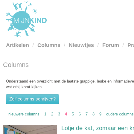
Artikelen
Columns
Nieuwtjes
Forum
Pr
Columns
Onderstaand een overzicht met de laatste grappige, leuke en informatieve
wat erbij komt kijken.
Zelf columns schrijven?
nieuwere columns
1
2
3
4
5
6
7
8
9
oudere columns
Lotje de kat, zomaar een k