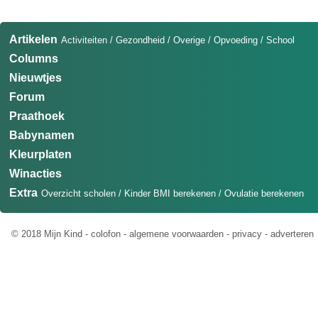
Artikelen
Activiteiten
/
Gezondheid
/
Overige
/
Opvoeding
/
School
Columns
Nieuwtjes
Forum
Praathoek
Babynamen
Kleurplaten
Winacties
Extra
Overzicht scholen
/
Kinder BMI berekenen
/
Ovulatie berekenen
© 2018 Mijn Kind -
colofon
-
algemene voorwaarden
-
privacy
-
adverteren