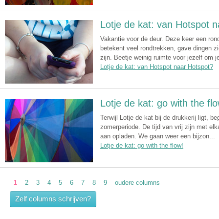
Lotje de kat: van Hotspot 
Vakantie voor de deur. Deze keer een ron
betekent veel rondtrekken, gave dingen z
zijn. Beetje weinig ruimte voor jezelf om j
Lotje de kat: van Hotspot naar Hotspot?
Lotje de kat: go with the fl
Terwijl Lotje de kat bij de drukkerij ligt, b
zomerperiode. De tijd van vrij zijn met elk
aan opladen. We gaan weer een bijzon...
Lotje de kat: go with the flow!
1
2
3
4
5
6
7
8
9
oudere columns
Zelf columns schrijven?