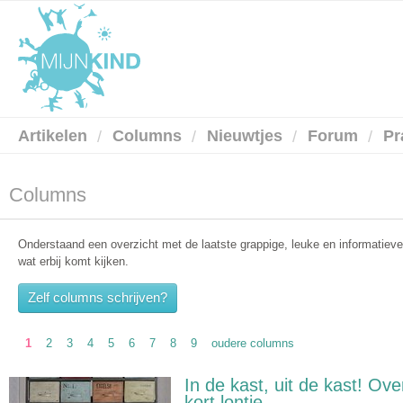
Artikelen
Columns
Nieuwtjes
Forum
Pr
Columns
Onderstaand een overzicht met de laatste grappige, leuke en informatieve
wat erbij komt kijken.
Zelf columns schrijven?
1
2
3
4
5
6
7
8
9
oudere columns
In de kast, uit de kast! Ov
kort lontje.