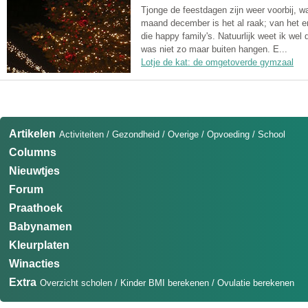
Tjonge de feestdagen zijn weer voorbij, wa
maand december is het al raak; van het e
die happy family's. Natuurlijk weet ik we
was niet zo maar buiten hangen. E...
Lotje de kat: de omgetoverde gymzaal
Artikelen
Activiteiten
/
Gezondheid
/
Overige
/
Opvoeding
/
School
Columns
Nieuwtjes
Forum
Praathoek
Babynamen
Kleurplaten
Winacties
Extra
Overzicht scholen
/
Kinder BMI berekenen
/
Ovulatie berekenen