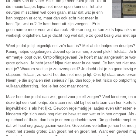
uit. Alles van de vloer. Alles om je heen ruim je op. Tot al
die mooie laatjes bijna niet meer open kunnen. Tot alle
deurtjes misschien wel open gaan, maar dat wat je erin
kan proppen er echt, maar dan ook echt niet meer in
kan! Tja, wat nu? Je kast barst uit zijn voegen... Er is
geen ruimte meer voor wat dan ook. Sterker nog, er kan zelfs bijna niks m
werkelijk ontploffen. En je dacht nog wel dat je zo goed bezig was met opr
Weet je dat je lijf eigenlijk net zo'n kast is? Met al die laatjes en deurtjes? 
Keurig netjes opgeborgen. Zoveel op te ruimen, zoveel plek! Totdat... Je li
emmertje loopt over. Ontploffingsgevaar! Je hoeft maar aangeraakt te wor
grote golven. Je hebt jezelf bijna niet meer in de hand. Je kan het niet m
met je? Waarom voel je je zo overspoeld? Je dacht dat je zo goed bezig
stappen. Helaas, zo werkt het dus niet met je lijf. Ons lijf slaat onze ervar
Neem je die signalen niet serieus? Tja, dan loop je het risico op ontploff
vulkaanuitbarsting. Hoe je het ook maar noemt.
Maar hoe doe je dat dan wel, goed voor jezelf zorgen? Veel kinderen, en
deze tijd een kort lontje. Ze staan niet stil bij het ontstaan van hun korte lo
ingewikkeld is als het lijkt. Gewoon regelmatig je laatjes even uitmesten 
kinderen zijn zich vaak nog niet zo bewust van wat er in hen omgaat. Als 
op school of thuis, dan heb je er een gedachte over. Die gedachte roept ee
dat wil heel erg graag gezien worden. Gevoelens vertellen je hoe het met je 
wordt het steeds groter. Dan groeit het en groeit het. Want een gevoel ma