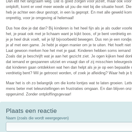
Dan ebt het langzaam weg. Dat is goed zorgen voor jezelf, maar ook voor
ontploft, komt er veel meer woede uit jou die niet bij die situatie hoort. Die
heb je achter een deur gestopt, in een la gepropt. En met alle geweld komt 
onprettig, voor je omgeving al helemaal!
Dus hoe doe je dat dan? Bij kinderen is het heel fijn als je als ouder voorle
het, je praat ook met je lichaam want je kijkt boos, of je bent verdrietig en j
je je heel druk voelt, wil je lijf bijvoorbeeld bewegen. Dus ren je een rondje
je af met een game. Je hebt je eigen manier om je te uiten. Het hoeft nie
Laat gewoon merken hoe het met je gaat. Kinderen hebben soms iemand no
Zoals dat je beschrijft wat je aan het gezicht ziet. Je ogen kijken heel don
dat iemand er gespannen uitziet en vraagt dan of zij misschien teleurgeste
dat kinderen gaan ontdekken wat hen dan helpt als je je op een bepaalde m
verdrietig bent? Wil je getroost worden, of zoek je afleiding? Waar heb je
Maar het is oh zo belangrijk om die korte lontjes wat te laten groeien. Lett
mens beter met teleurstellingen en frustraties omgaan. En dan blijven onz
opgeruimd. Zonder ontploffingsgevaar!
Plaats een reactie
Naam (zoals die wordt weergegeven)