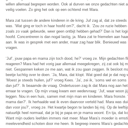
willen allemaal begrepen worden. Ook al durven we onze gedachten niet alt
veilig voelen. Zo ging het ook op een ochtend met Mara.
Mara zat tussen de andere kinderen in de kring. Juf zag al, dat ze steed
was. ‘Wat ging er toch in haar hoofd om?’, dacht ik. ‘Zou ze ruzie hebbe
zoals zo vaak gebeurde, weer geen ontbijt hebben gehad?’ Dan is het logis
hoofd. Concentreren is dan nogal lastig, ja. Mara zat te friemelen aan h
aan. Ik was in gesprek met een ander, maar zag haar blik. Benieuwd was i
vragen.
‘Juf’, jouw papa en mama zijn toch dood, he?’ vroeg ze. Mijn gedachten fli
reageren? Mara had het vorig jaar allemaal meegekregen, zij zat ook bij m
niet. Gespannen keken ze me aan, wat ik zou gaan zeggen. Ik besloot maar
beetje luchtig over te doen. ‘Ja, Mara, dat klopt. Wat goed dat je dat nog we
‘Moest je steeds huilen, juf?’ vroeg Kees. ‘Ja’, zei ik, ‘soms wel en soms n
dan juf?’. Ik beaamde de vraag. Ondertussen zag ik dat Mara nog aan het
ernaar te vragen. Op mijn vraag kwam een wedervraag: ‘Juf, waar woon jij 
leggen. Nou in een huis, samen met mijn man en kinderen. Mara fronste. 
mama dan?’. Ik herhaalde wat ik even daarvoor verteld had. Mara was duide
dan voor jou?’, vroeg ze. Het kwartje begon te landen bij mij. Op de leeftij
natuurlijk heel normaal, dat je bij je papa en je mama woont. En tja, dat kon 
Want mijn ouders leefden immers niet meer. Maar Mara’s moeder is ernsti
meelevendheid schoten door me heen. Ik begreep ineens Mara’s gedachte