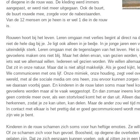
of diegene in de rouw was. De kleding werd immers
aangepast, er werd niet meer uitgegaan. Ook de buurt,
de buurt rouwde mee, zorgde voor de nabestaanden.
Van de 12 mensen om je heen is er wel 1 die in de rouw
is.
Rouwen hoort bij het leven. Leren omgaan met verlies begint al direct na
niet de hele dag bij je. Je ligt ook alleen in je bedje. In je jonge jaren e
uiteindelijk sterk. Leren omgaan met de tegenslagen van het leven. Het is 
gevoelens maken ons niet blij. Maar het delen ervan, van gezien worden, wa
iets wat we allemaal willen. Iedereen wil gezien worden. We willen allema
Dat zit in onze natuur. Maar dat is niet altijd makkelijk. Als je goed kijkt,
We communiceren met ons lijf. Onze mimiek, onze houding, zegt veel ov
wereld, met al die sociale media om ons heen, zou ervoor kunnen zorgen d
we daaraan voorbij gaan. En kinderen in de rouw laten soms maar heel kort
gevoelens worden maar al te vaak weggestopt. En dan zomaar ineens kom
geen controle meer over, als een stortvloed komt het er dan uit. Alleen da
herkennen, zodat je ze kan uiten, kan delen. Maar de ander zou wel tijd
In contact met elkaar is het prettig dat er goed gecommuniceerd wordt me
zijn wie je bent.
Kinderen in de rouw schamen zich soms voor hun heftige emoties. Ze wille
Of ze schamen zich voor hun gevoel. Boosheid, op degene die overleden i
gelaten zijn. Dat ze zich eenzaam kunnen voelen, ook al zitten ze in een