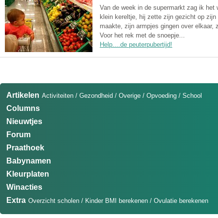
Van de week in de supermarkt zag ik het 
klein kereltje, hij zette zijn gezicht op zijn
maakte, zijn armpjes gingen over elkaar, z
Voor het rek met de snoepje...
Help....de peuterpubertijd!
Artikelen
Activiteiten
/
Gezondheid
/
Overige
/
Opvoeding
/
School
Columns
Nieuwtjes
Forum
Praathoek
Babynamen
Kleurplaten
Winacties
Extra
Overzicht scholen
/
Kinder BMI berekenen
/
Ovulatie berekenen