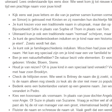
uiteraard. Lees onderstaande tips eens door. Wie weet kom jij tot nieuwe 
tijd een prachtige naam voor jouw kind!
Kijk eens wat jouw letters en die van je partner samen kunnen vormen
en Simon) is getrouwd met Kirsten en zij noemden hun dochtertje Nik
Je kunt kiezen voor een traditionele naam in uitspraak, maar dan o
Bijvoorbeeld Sofie in plaats van Sophie of Thom in plaats van Tom.
Uiteraard kun je ook een traditionele naam “normaal” schrijven, maar
Je kunt de geschiedenisboeken induiken en je kind naar een histori
je eten!’. Zoiets wordt het dan.
Je kunt ook je familiegeschiedenis induiken. Misschien had jouw ac
naam. Het kan erg speciaal zijn om je kind naar een ver familielid t
Ben je een natuurliefhebber? De natuur bezit vele elementen. Er wor
geboren: Vlinder, Bloem, Sterre.
Houd je van reizen? Of is jouw kind in een speciaal land verwekt? V
met haar zoon Brooklyn.
Check de hitlijsten even. Wie weet is Britney de naam die jij zoekt, 
Is de naam alleen nog steeds zo leuk als de ster niet meer zo popula
Bedenk eens een buitenlandse variant op een gewone naam. Jan wor
verandert in Pedro.
Kies een koosnaam als voornaam. In plaats van jouw dochter Angela
voor Angie. Of Suze in plaats van Suzanne. Vraag je echter wel af o
past als hij de rol van manager van een groot, internationaal bedrijf 
Fluister de naam en schreeuw de naam uit. Vaak geeft dat een wereld