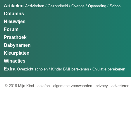
Artikelen
Activiteiten
/
Gezondheid
/
Overige
/
Opvoeding
/
School
Columns
Nieuwtjes
Forum
Praathoek
Babynamen
Kleurplaten
Winacties
Extra
Overzicht scholen
/
Kinder BMI berekenen
/
Ovulatie berekenen
© 2018 Mijn Kind -
colofon
-
algemene voorwaarden
-
privacy
-
adverteren