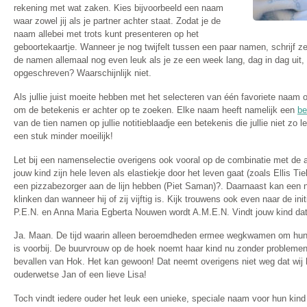
rekening met wat zaken. Kies bijvoorbeeld een naam
waar zowel jij als je partner achter staat. Zodat je de
naam allebei met trots kunt presenteren op het
geboortekaartje. Wanneer je nog twijfelt tussen een paar namen, schrijf ze
de namen allemaal nog even leuk als je ze een week lang, dag in dag uit
opgeschreven? Waarschijnlijk niet.
Als jullie juist moeite hebben met het selecteren van één favoriete naam op 
om de betekenis er achter op te zoeken. Elke naam heeft namelijk een
be
van de tien namen op jullie notitieblaadje een betekenis die jullie niet zo
een stuk minder moeilijk!
Let bij een namenselectie overigens ook vooral op de combinatie met de a
jouw kind zijn hele leven als elastiekje door het leven gaat (zoals Ellis 
een pizzabezorger aan de lijn hebben (Piet Saman)?. Daarnaast kan een na
klinken dan wanneer hij of zij vijftig is. Kijk trouwens ook even naar de in
P.E.N. en Anna Maria Egberta Nouwen wordt A.M.E.N. Vindt jouw kind dat
Ja. Maan. De tijd waarin alleen beroemdheden ermee wegkwamen om hun 
is voorbij. De buurvrouw op de hoek noemt haar kind nu zonder problemen 
bevallen van Hok. Het kan gewoon! Dat neemt overigens niet weg dat wij 
ouderwetse Jan of een lieve Lisa!
Toch vindt iedere ouder het leuk een unieke, speciale naam voor hun kind t