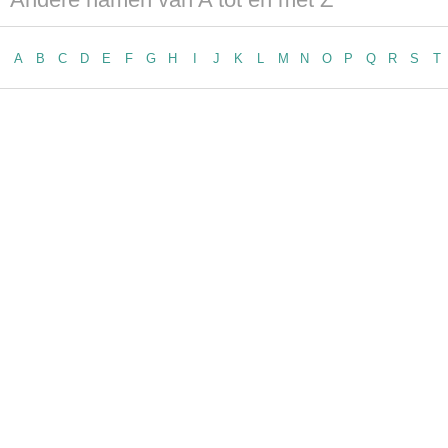
A
B
C
D
E
F
G
H
I
J
K
L
M
N
O
P
Q
R
S
T