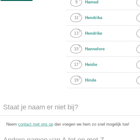
9
Hamed
11
Hendrika
13
Hendrike
15
Hannelore
17
Heidie
19
Hinde
Staat je naam er niet bij?
Neem
contact met ons op
dan voegen we hem zo snel mogelijk toe!
Andere namen van A tot en met Z