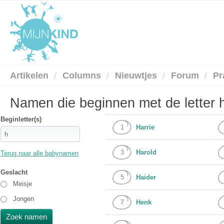
Artikelen
Columns
Nieuwtjes
Forum
Pr
Namen die beginnen met de letter 
Beginletter(s)
1
Harrie
3
Harold
Terug naar alle babynamen
Geslacht
5
Haider
Meisje
Jongen
7
Henk