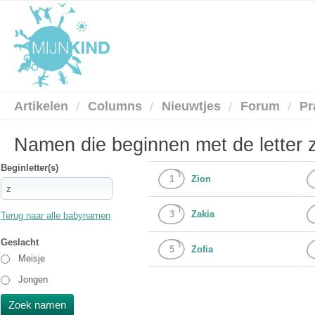
Artikelen
Columns
Nieuwtjes
Forum
Pr
Namen die beginnen met de letter 
Beginletter(s)
1
Zion
3
Zakia
Terug naar alle babynamen
Geslacht
5
Zofia
Meisje
Jongen