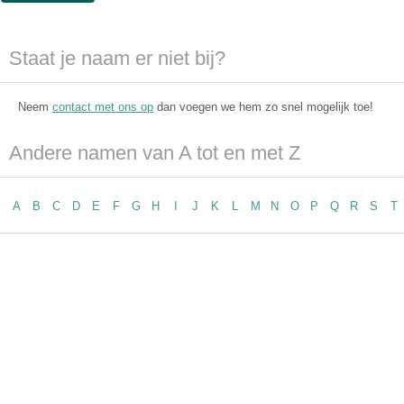
Staat je naam er niet bij?
Neem
contact met ons op
dan voegen we hem zo snel mogelijk toe!
Andere namen van A tot en met Z
A
B
C
D
E
F
G
H
I
J
K
L
M
N
O
P
Q
R
S
T