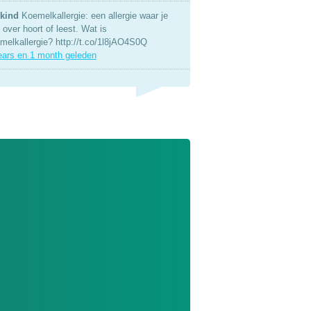
kind
Koemelkallergie: een allergie waar je
over hoort of leest. Wat is
melkallergie? http://t.co/1l8jAO4S0Q
ears en 1 month geleden