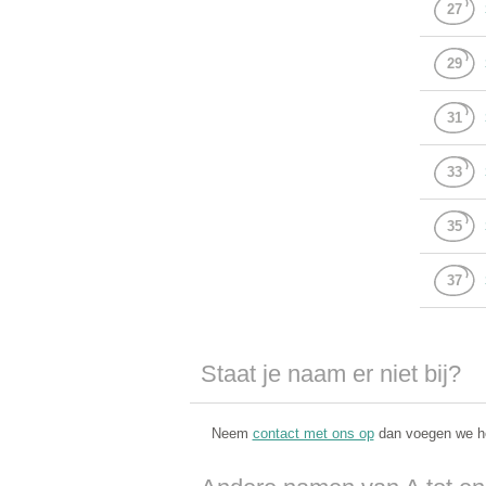
27
29
31
33
35
37
Staat je naam er niet bij?
Neem
contact met ons op
dan voegen we he