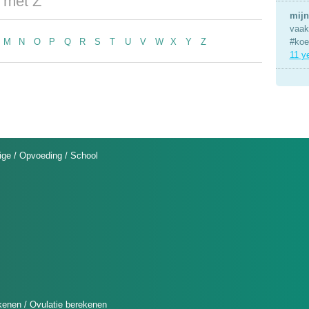
 met Z
mijn
vaak 
#koe
M
N
O
P
Q
R
S
T
U
V
W
X
Y
Z
11 y
ige
/
Opvoeding
/
School
kenen
/
Ovulatie berekenen