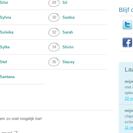
Silvi
28
Sil
Blijf
Sylvia
30
Saskia
Suleika
32
Sarah
Sylke
34
Shirin
Stef
36
Stacey
La
Santana
mijn
met 
ople
10 y
mijn
chip
m zo snel mogelijk toe!
schr
11 y