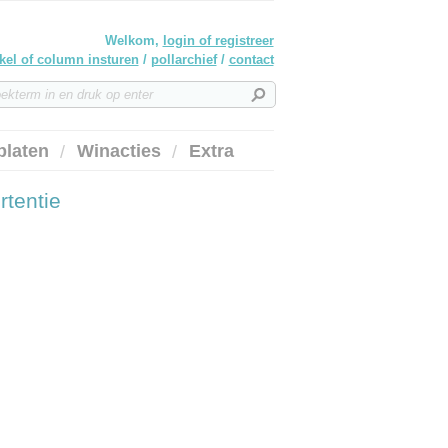
Welkom,
login of registreer
ikel of column insturen
/
pollarchief
/
contact
platen
Winacties
Extra
rtentie