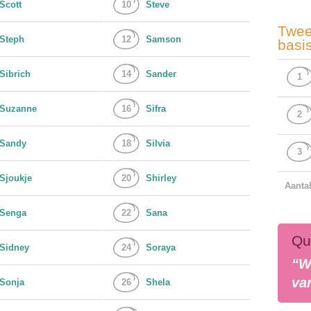
Scott
10
Steve
Twee
Steph
12
Samson
basi
Sibrich
14
Sander
1
Suzanne
16
Sifra
2
Sandy
18
Silvia
3
Sjoukje
20
Shirley
Aanta
Senga
22
Sana
Qu
Sidney
24
Soraya
“W
van
Sonja
26
Shela