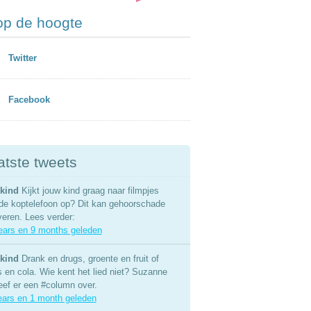
 op de hoogte
Twitter
Facebook
atste tweets
kind
Kijkt jouw kind graag naar filmpjes
de koptelefoon op? Dit kan gehoorschade
veren. Lees verder:
ears en 9 months geleden
kind
Drank en drugs, groente en fruit of
s en cola. Wie kent het lied niet? Suzanne
eef er een #column over.
ears en 1 month geleden