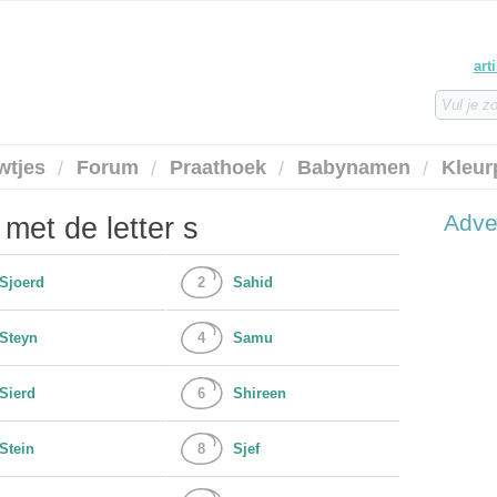
art
wtjes
Forum
Praathoek
Babynamen
Kleur
Adve
met de letter s
Sjoerd
2
Sahid
Steyn
4
Samu
Sierd
6
Shireen
Stein
8
Sjef