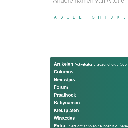
Andere namen van A tot en
A
B
C
D
E
F
G
H
I
J
K
L
Artikelen
Activiteiten
/
Gezondheid
/
Over
Columns
Nieuwtjes
Forum
Praathoek
Babynamen
Kleurplaten
Winacties
Extra
Overzicht scholen
/
Kinder BMI bere