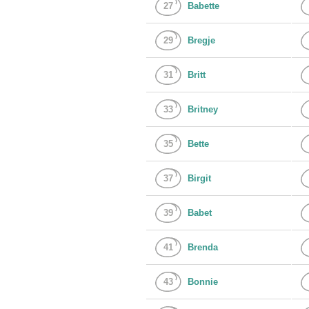
27
Babette
29
Bregje
31
Britt
33
Britney
35
Bette
37
Birgit
39
Babet
41
Brenda
43
Bonnie