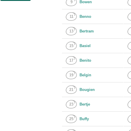
9
Bowen
11
Benno
13
Bertram
15
Basiel
17
Benito
19
Belgin
21
Bougien
23
Bertje
25
Buffy