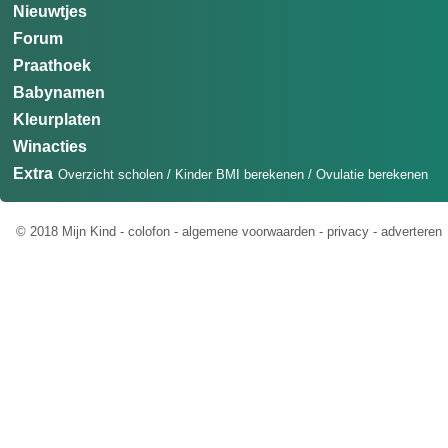
Nieuwtjes
Forum
Praathoek
Babynamen
Kleurplaten
Winacties
Extra
Overzicht scholen
/
Kinder BMI berekenen
/
Ovulatie berekenen
© 2018 Mijn Kind -
colofon
-
algemene voorwaarden
-
privacy
-
adverteren