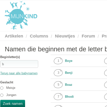
Artikelen
Columns
Nieuwtjes
Forum
Pr
Namen die beginnen met de letter 
Beginletter(s)
1
Boye
3
Benji
Terug naar alle babynamen
Geslacht
5
Boaz
Meisje
Jongen
7
Bhodi