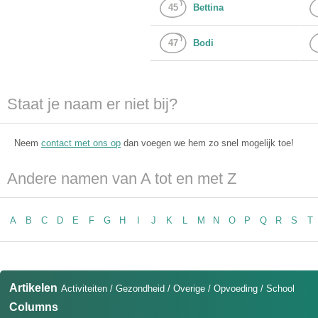
45
Bettina
47
Bodi
Staat je naam er niet bij?
Neem
contact met ons op
dan voegen we hem zo snel mogelijk toe!
Andere namen van A tot en met Z
A
B
C
D
E
F
G
H
I
J
K
L
M
N
O
P
Q
R
S
T
Artikelen
Activiteiten
/
Gezondheid
/
Overige
/
Opvoeding
/
School
Columns