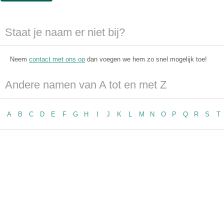
Staat je naam er niet bij?
Neem
contact met ons op
dan voegen we hem zo snel mogelijk toe!
Andere namen van A tot en met Z
A
B
C
D
E
F
G
H
I
J
K
L
M
N
O
P
Q
R
S
T